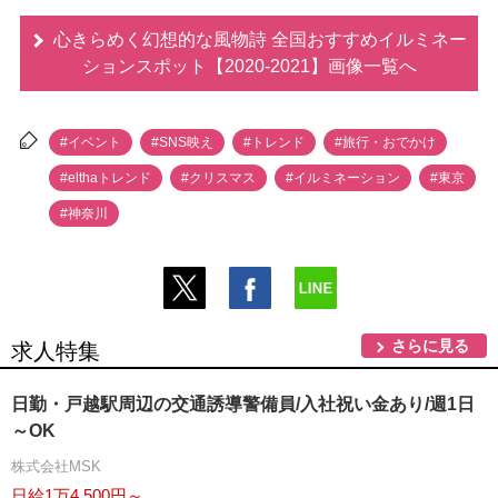
心きらめく幻想的な風物詩 全国おすすめイルミネー
ションスポット【2020-2021】画像一覧へ
#イベント
#SNS映え
#トレンド
#旅行・おでかけ
#elthaトレンド
#クリスマス
#イルミネーション
#東京
#神奈川
さらに見る
求人特集
日勤・戸越駅周辺の交通誘導警備員/入社祝い金あり/週1日
～OK
株式会社MSK
日給1万4,500円～