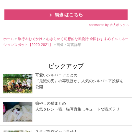
続きはこちら
sponsored by 求人ボックス
ホーム
>
旅行＆おでかけ
>
心きらめく幻想的な風物詩 全国おすすめイルミネー
ションスポット【2020-2021】
> 画像・写真詳細
ピックアップ
可愛いシルバニアまとめ
『鬼滅の刃』の再現ほか、人気のシルバニア投稿を
公開
癒やしの猫まとめ
人気タレント猫、猫写真集…キュートな猫ズラリ
スタバ新作イッキ見せ！