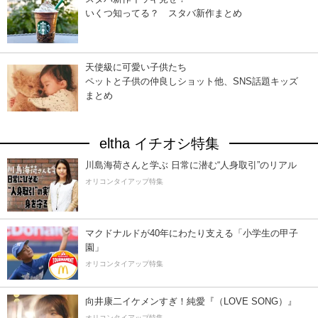
いくつ知ってる？ スタバ新作まとめ
天使級に可愛い子供たち
ペットと子供の仲良しショット他、SNS話題キッズ
まとめ
eltha イチオシ特集
川島海荷さんと学ぶ 日常に潜む“人身取引”のリアル
オリコンタイアップ特集
マクドナルドが40年にわたり支える「小学生の甲子
園」
オリコンタイアップ特集
向井康二イケメンすぎ！純愛『（LOVE SONG）』
オリコンタイアップ特集