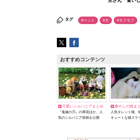
主さん「食い
タグ
#ペット
#犬
#モフモフ
おすすめコンテンツ
可愛いシルバニアまとめ
癒やしの猫ま
『鬼滅の刃』の再現ほか、人
人気タレント猫、
気のシルバニア投稿を公開
キュートな猫ズラ