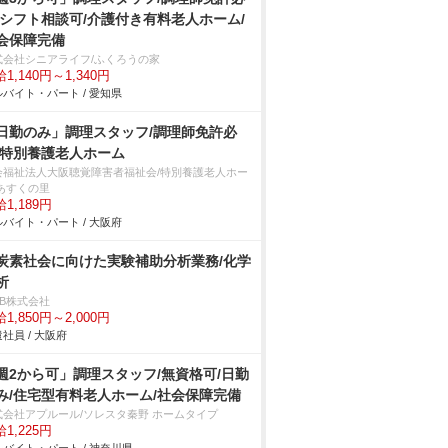
/シフト相談可/介護付き有料老人ホーム/
会保障完備
式会社シニアライフ/ふくろうの家
1,140円～1,340円
バイト・パート / 愛知県
日勤のみ」調理スタッフ/調理師免許必
/特別養護老人ホーム
会福祉法人大阪聴覚障害者福祉会/特別養護老人ホー
 あすくの里
1,189円
バイト・パート / 大阪府
炭素社会に向けた実験補助分析業務/化学
析
DB株式会社
1,850円～2,000円
社員 / 大阪府
週2から可」調理スタッフ/無資格可/日勤
み/住宅型有料老人ホーム/社会保障完備
式会社アプルール/ソレスタ秦野 ホームタイプ
1,225円