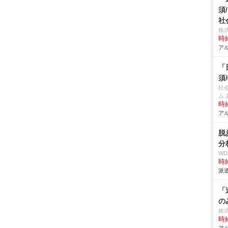
須
社
株
時給
アル
「
須
社
ム
時給
アル
脱
分
W
時給
派遣
「
の
株
時給