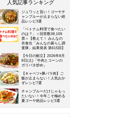
人気記事ランキング
ジュワッと旨い！ゴーヤチ
ャンプルーが止まらない絶
品レシピ3選
「ベトナム料理で食べたい
のは？」＜回答数38,109
票＞【教えて！ みんなの
衣食住「みんなの暮らし調
査隊」結果発表 第615回】
【今日の献立】2026年8月
8日(土)「牛肉とコーンの
ガリバタ炒め」
【キャベツ×豚バラ肉】ご
飯が止まらない！人気おか
ずレシピ7選
チャンプルーだけじゃもっ
たいない！今年こそ極める
夏ゴーヤ絶品レシピ3選