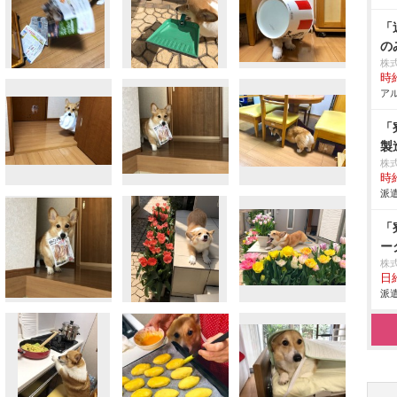
「
の
株
時給
アル
「
製
株
時給
派遣
「
ー
株
日給
派遣