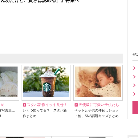
しん坊だけど、賢さは認める」』特集へ
登
とめ
スタバ新作イッキ見せ！
天使級に可愛い子供たち
猫写真集…
いくつ知ってる？ スタバ新
ペットと子供の仲良しショッ
リ
作まとめ
ト他、SNS話題キッズまとめ