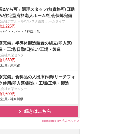
週2から可」調理スタッフ/無資格可/日勤
み/住宅型有料老人ホーム/社会保障完備
式会社アプルール/ソレスタ秦野 ホームタイプ
1,225円
バイト・パート / 神奈川県
寮完備」半導体製造装置の組立/即入寮/
造・工場/日勤/日払い/工場・製造
式会社京栄センター
1,650円
社員 / 東京都
寮完備」食料品の入出庫作業/リーチフォ
ク使用/即入寮/製造・工場/工場・製造
式会社京栄センター
1,600円
社員 / 神奈川県
続きはこちら
sponsored by 求人ボックス