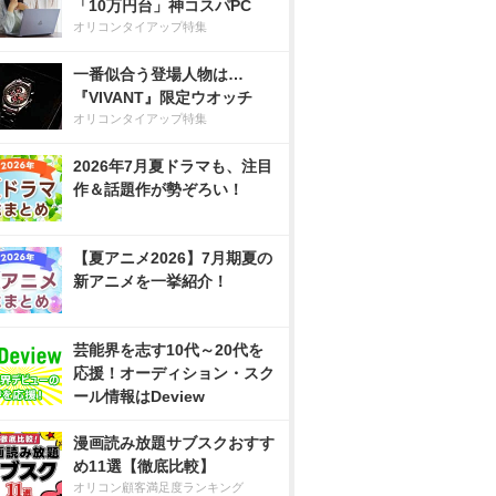
「10万円台」神コスパPC
オリコンタイアップ特集
一番似合う登場人物は…
『VIVANT』限定ウオッチ
オリコンタイアップ特集
2026年7月夏ドラマも、注目
作＆話題作が勢ぞろい！
【夏アニメ2026】7月期夏の
新アニメを一挙紹介！
芸能界を志す10代～20代を
応援！オーディション・スク
ール情報はDeview
漫画読み放題サブスクおすす
め11選【徹底比較】
オリコン顧客満足度ランキング