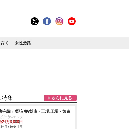
子育て
女性活躍
人特集
さらに見る
寮完備」/即入寮/製造・工場/工場・製造
式会社京栄センター
24万6,000円
社員 / 神奈川県