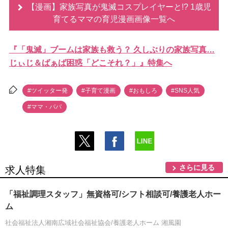
【漫画】家族写真が鬼滅コスプレイヤーと!? 1歳児
育てるママの育児漫画画像一覧へ
『「鬼滅」ブームは家族も救う？ 久しぶりの家族写真…
じぃじ＆ばぁば困惑「どこそれ？」』特集へ
#ツイッター発
#子育て漫画
#おもしろ
#SNS人気
#ママ・パパ
さらに見る
求人特集
「福祉調理スタッフ」無資格可/シフト相談可/養護老人ホー
ム
社会福祉法人湘南広域社会福祉協会/養護老人ホーム 湘風園