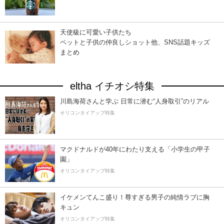
天使級に可愛い子供たち
ペットと子供の仲良しショット他、SNS話題キッズ
まとめ
eltha イチオシ特集
川島海荷さんと学ぶ 日常に潜む“人身取引”のリアル
オリコンタイアップ特集
マクドナルドが40年にわたり支える「小学生の甲子
園」
オリコンタイアップ特集
イケメンてんこ盛り！尊すぎる男子の純情ラブに胸
キュン
オリコンタイアップ特集