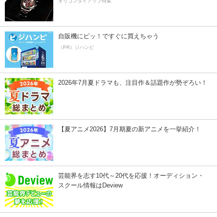
オリコンタイアップ特集
自販機にピッ！ですぐに買えちゃう
（PR）ジハンピ
2026年7月夏ドラマも、注目作＆話題作が勢ぞろい！
【夏アニメ2026】7月期夏の新アニメを一挙紹介！
芸能界を志す10代～20代を応援！オーディション・
スクール情報はDeview