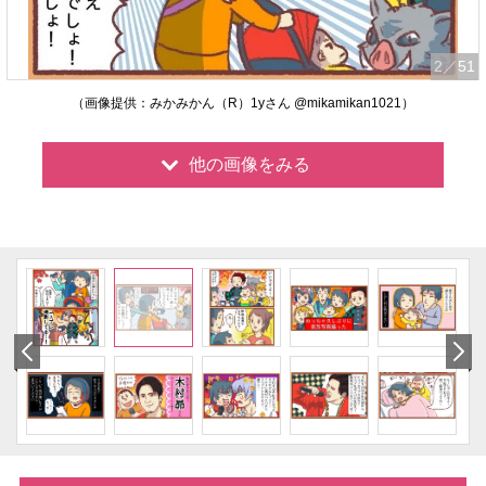
2
／51
（画像提供：みかみかん（R）1yさん @mikamikan1021）
他の画像をみる