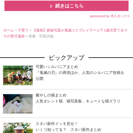
続きはこちら
sponsored by 求人ボックス
ホーム
>
子育て
>
【漫画】家族写真が鬼滅コスプレイヤーと!? 1歳児育てるマ
マの育児漫画
> 画像・写真詳細
ピックアップ
可愛いシルバニアまとめ
『鬼滅の刃』の再現ほか、人気のシルバニア投稿を
公開
癒やしの猫まとめ
人気タレント猫、猫写真集…キュートな猫ズラリ
スタバ新作イッキ見せ！
いくつ知ってる？ スタバ新作まとめ