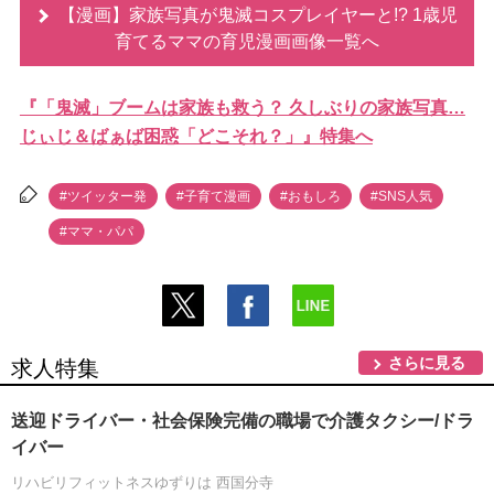
【漫画】家族写真が鬼滅コスプレイヤーと!? 1歳児
育てるママの育児漫画画像一覧へ
『「鬼滅」ブームは家族も救う？ 久しぶりの家族写真…
じぃじ＆ばぁば困惑「どこそれ？」』特集へ
#ツイッター発
#子育て漫画
#おもしろ
#SNS人気
#ママ・パパ
さらに見る
求人特集
送迎ドライバー・社会保険完備の職場で介護タクシー/ドラ
イバー
リハビリフィットネスゆずりは 西国分寺