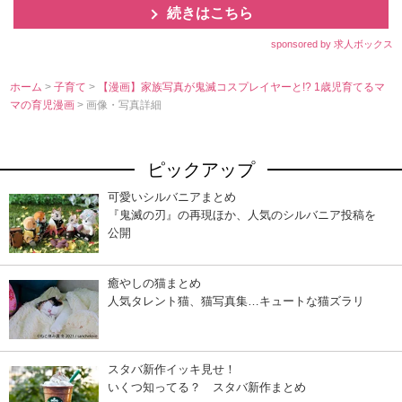
続きはこちら
sponsored by 求人ボックス
ホーム
>
子育て
>
【漫画】家族写真が鬼滅コスプレイヤーと!? 1歳児育てるマ
マの育児漫画
> 画像・写真詳細
ピックアップ
可愛いシルバニアまとめ
『鬼滅の刃』の再現ほか、人気のシルバニア投稿を
公開
癒やしの猫まとめ
人気タレント猫、猫写真集…キュートな猫ズラリ
スタバ新作イッキ見せ！
いくつ知ってる？ スタバ新作まとめ