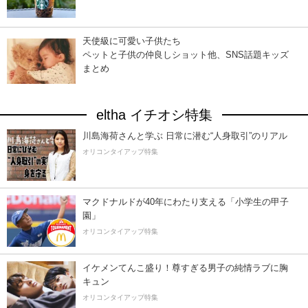
天使級に可愛い子供たち
ペットと子供の仲良しショット他、SNS話題キッズ
まとめ
eltha イチオシ特集
川島海荷さんと学ぶ 日常に潜む“人身取引”のリアル
オリコンタイアップ特集
マクドナルドが40年にわたり支える「小学生の甲子
園」
オリコンタイアップ特集
イケメンてんこ盛り！尊すぎる男子の純情ラブに胸
キュン
オリコンタイアップ特集