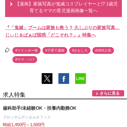
【漫画】家族写真が鬼滅コスプレイヤーと!? 1歳児
育てるママの育児漫画画像一覧へ
『「鬼滅」ブームは家族も救う？ 久しぶりの家族写真…
じぃじ＆ばぁば困惑「どこそれ？」』特集へ
#ツイッター発
#子育て漫画
#おもしろ
#SNS人気
#ママ・パパ
さらに見る
求人特集
歯科助手/未経験OK・扶養内勤務OK
ブロッサムデンタルオフィス
時給1,450円～1,500円