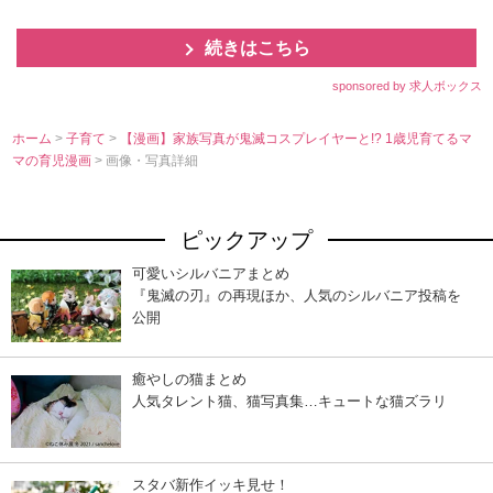
続きはこちら
sponsored by 求人ボックス
ホーム
>
子育て
>
【漫画】家族写真が鬼滅コスプレイヤーと!? 1歳児育てるマ
マの育児漫画
> 画像・写真詳細
ピックアップ
可愛いシルバニアまとめ
『鬼滅の刃』の再現ほか、人気のシルバニア投稿を
公開
癒やしの猫まとめ
人気タレント猫、猫写真集…キュートな猫ズラリ
スタバ新作イッキ見せ！