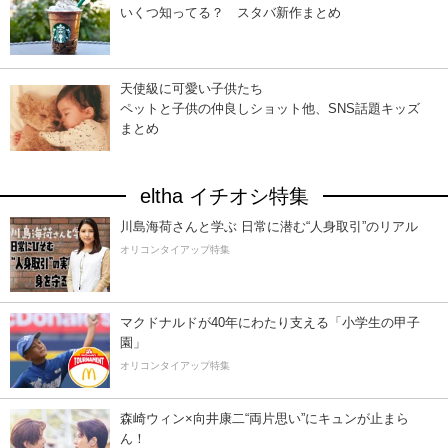
いくつ知ってる？ スタバ新作まとめ
天使級に可愛い子供たち
ペットと子供の仲良しショット他、SNS話題キッズ
まとめ
eltha イチオシ特集
川島海荷さんと学ぶ 日常に潜む“人身取引”のリアル
オリコンタイアップ特集
マクドナルドが40年にわたり支える「小学生の甲子
園」
オリコンタイアップ特集
森崎ウィン×向井康二“両片思い”にキュンが止まら
ん！