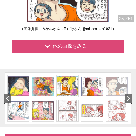
25
／51
（画像提供：みかみかん（R）1yさん @mikamikan1021）
他の画像をみる