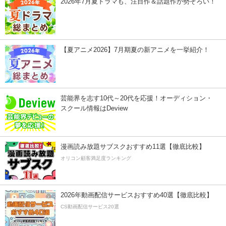
2026年7月夏ドラマも、注目作＆話題作が勢ぞろい！
【夏アニメ2026】7月期夏の新アニメを一挙紹介！
芸能界を志す10代～20代を応援！オーディション・
スクール情報はDeview
漫画読み放題サブスクおすすめ11選【徹底比較】
オリコン顧客満足度ランキング
2026年動画配信サービスおすすめ40選【徹底比較】
CS動画配信サービス20選