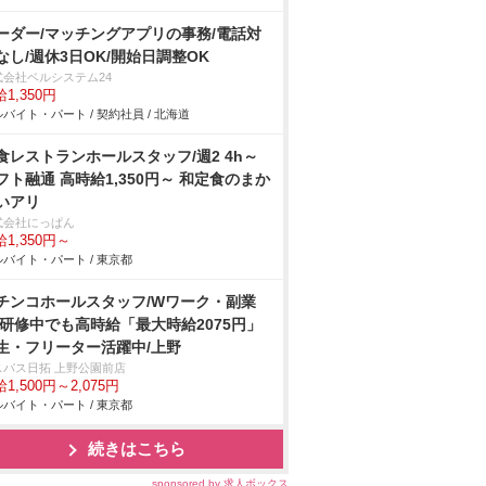
ーダー/マッチングアプリの事務/電話対
なし/週休3日OK/開始日調整OK
式会社ベルシステム24
1,350円
バイト・パート / 契約社員 / 北海道
食レストランホールスタッフ/週2 4h～
フト融通 高時給1,350円～ 和定食のまか
いアリ
式会社にっぱん
1,350円～
バイト・パート / 東京都
チンコホールスタッフ/Wワーク・副業
/研修中でも高時給「最大時給2075円」
生・フリーター活躍中/上野
スパス日拓 上野公園前店
1,500円～2,075円
バイト・パート / 東京都
続きはこちら
sponsored by 求人ボックス