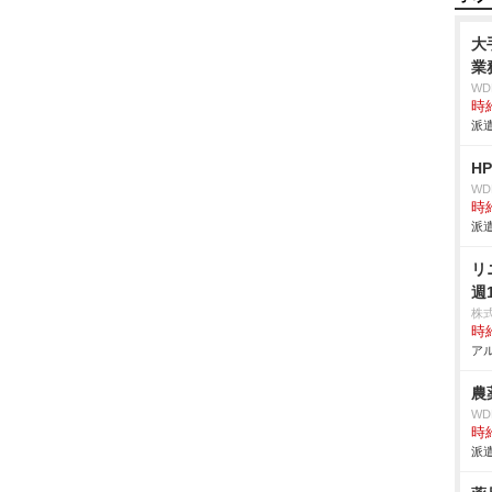
大
業
W
時給
派遣
H
W
時給
派遣
リ
週
株
時給
アル
農
W
時給
派遣