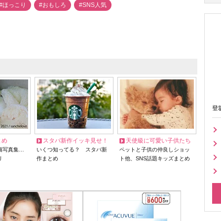
#ほっこり
#おもしろ
#SNS人気
登
とめ
スタバ新作イッキ見せ！
天使級に可愛い子供たち
猫写真集…
いくつ知ってる？ スタバ新
ペットと子供の仲良しショッ
リ
作まとめ
ト他、SNS話題キッズまとめ