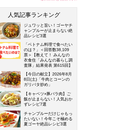
人気記事ランキング
ジュワッと旨い！ゴーヤチ
ャンプルーが止まらない絶
品レシピ3選
「ベトナム料理で食べたい
のは？」＜回答数38,109
票＞【教えて！ みんなの
衣食住「みんなの暮らし調
査隊」結果発表 第615回】
【今日の献立】2026年8月
8日(土)「牛肉とコーンの
ガリバタ炒め」
【キャベツ×豚バラ肉】ご
飯が止まらない！人気おか
ずレシピ7選
チャンプルーだけじゃもっ
たいない！今年こそ極める
夏ゴーヤ絶品レシピ3選