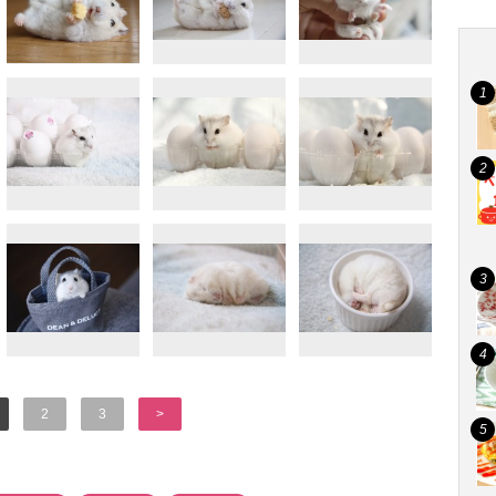
2
3
>