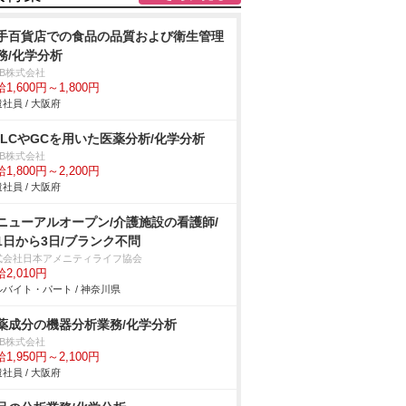
手百貨店での食品の品質および衛生管理
務/化学分析
DB株式会社
1,600円～1,800円
社員 / 大阪府
PLCやGCを用いた医薬分析/化学分析
DB株式会社
1,800円～2,200円
社員 / 大阪府
ニューアルオープン/介護施設の看護師/
1日から3日/ブランク不問
式会社日本アメニティライフ協会
2,010円
バイト・パート / 神奈川県
薬成分の機器分析業務/化学分析
DB株式会社
1,950円～2,100円
社員 / 大阪府