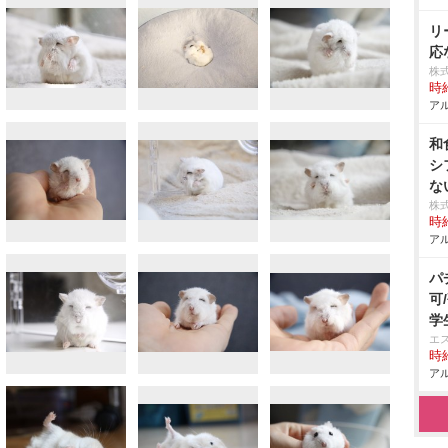
リ
応
株
時給
アル
和
シ
な
株
時給
アル
パ
可
学
エ
時給
アル