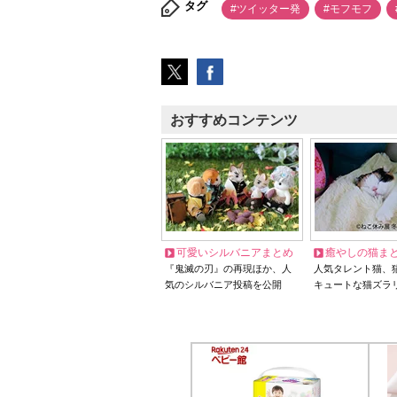
タグ
#ツイッター発
#モフモフ
おすすめコンテンツ
可愛いシルバニアまとめ
癒やしの猫ま
『鬼滅の刃』の再現ほか、人
人気タレント猫、
気のシルバニア投稿を公開
キュートな猫ズラ