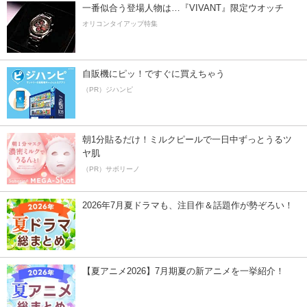
一番似合う登場人物は…『VIVANT』限定ウオッチ
オリコンタイアップ特集
自販機にピッ！ですぐに買えちゃう
（PR）ジハンピ
朝1分貼るだけ！ミルクピールで一日中ずっとうるツ
ヤ肌
（PR）サボリーノ
2026年7月夏ドラマも、注目作＆話題作が勢ぞろい！
【夏アニメ2026】7月期夏の新アニメを一挙紹介！