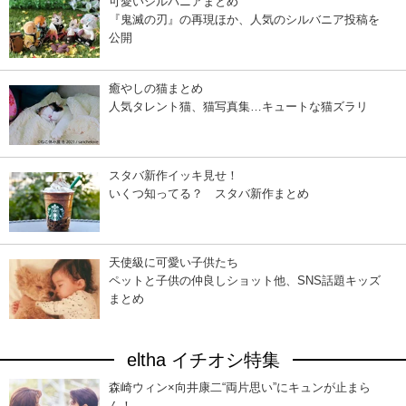
可愛いシルバニアまとめ
『鬼滅の刃』の再現ほか、人気のシルバニア投稿を
公開
癒やしの猫まとめ
人気タレント猫、猫写真集…キュートな猫ズラリ
スタバ新作イッキ見せ！
いくつ知ってる？ スタバ新作まとめ
天使級に可愛い子供たち
ペットと子供の仲良しショット他、SNS話題キッズ
まとめ
eltha イチオシ特集
森崎ウィン×向井康二“両片思い”にキュンが止まら
ん！