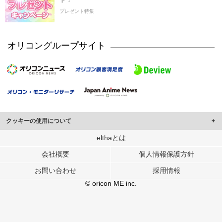
プレゼント特集
オリコングループサイト
クッキーの使用について
このサイトでは Cookie を使用して、ユーザーに合わせたコンテンツや広告の
elthaとは
表示、ソーシャル メディア機能の提供、広告の表示回数やクリック数の測定を
会社概要
個人情報保護方針
行っています。
また、ユーザーによるサイトの利用状況についても情報を収集し、ソーシャル
お問い合わせ
採用情報
メディアや広告配信、データ解析の各パートナーに提供しています。
各パートナーは、この情報とユーザーが各パートナーに提供した他の情報や、
© oricon ME inc.
ユーザーが各パートナーのサービスを使用したときに収集した他の情報を組み
合わせて使用することがあります。