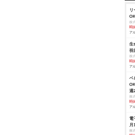
リ
O
株
時給
アル
生
祝
株
時給
アル
ベ
O
週
株
時給
アル
電
月
株