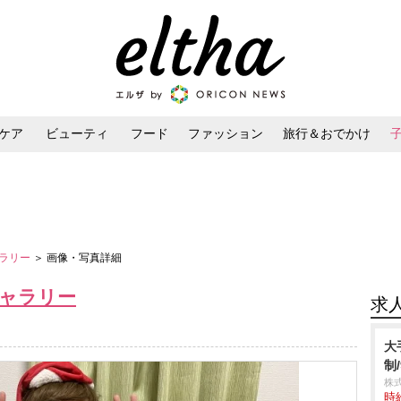
ケア
ビューティ
フード
ファッション
旅行＆おでかけ
ンケア
ダイエット・ボディケア
ヘアスタイル・ヘアアレンジ
ャラリー
＞ 画像・写真詳細
ャラリー
求
大
制/
株
時給