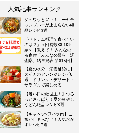
人気記事ランキング
ジュワッと旨い！ゴーヤチ
ャンプルーが止まらない絶
品レシピ3選
「ベトナム料理で食べたい
のは？」＜回答数38,109
票＞【教えて！ みんなの
衣食住「みんなの暮らし調
査隊」結果発表 第615回】
【夏の水分・栄養補給に】
スイカのアレンジレシピ8
選～ドリンク・デザート・
サラダまで楽しめる
【暑い日の救世主！】つる
っとさっぱり！夏の冷やし
うどん絶品レシピ3選
【キャベツ×豚バラ肉】ご
飯が止まらない！人気おか
ずレシピ7選