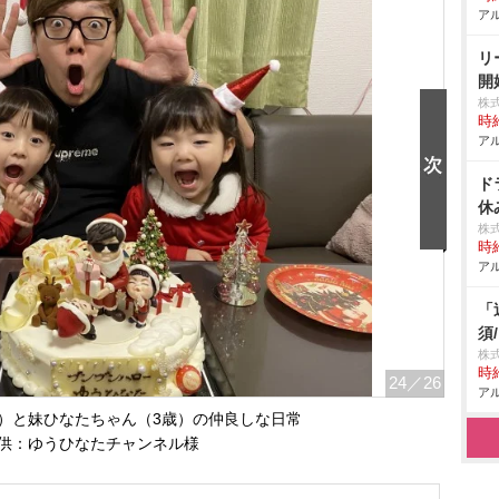
アル
リ
開
株
時給
アル
ド
休
株
時給
アル
「
須
株式
時給
24
／26
アル
）と妹ひなたちゃん（3歳）の仲良しな日常
供：ゆうひなたチャンネル様