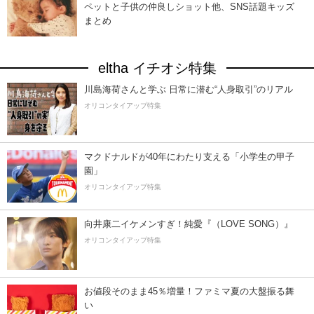
ペットと子供の仲良しショット他、SNS話題キッズ
まとめ
eltha イチオシ特集
川島海荷さんと学ぶ 日常に潜む“人身取引”のリアル
オリコンタイアップ特集
マクドナルドが40年にわたり支える「小学生の甲子
園」
オリコンタイアップ特集
向井康二イケメンすぎ！純愛『（LOVE SONG）』
オリコンタイアップ特集
お値段そのまま45％増量！ファミマ夏の大盤振る舞
い