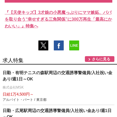
『【天使キッズ】3才娘の小悪魔っぷりにママ嫉妬、パパ
を取り合う“幸せすぎる三角関係”に300万再生「最高にか
わいい」』特集へ
さらに見る
求人特集
日勤・有明テニスの森駅周辺の交通誘導警備員/入社祝い金
あり/週1日～OK
株式会社MSK
日給1万4,500円～
アルバイト・パート / 東京都
日勤・広尾駅周辺の交通誘導警備員/入社祝い金あり/週1日
～OK