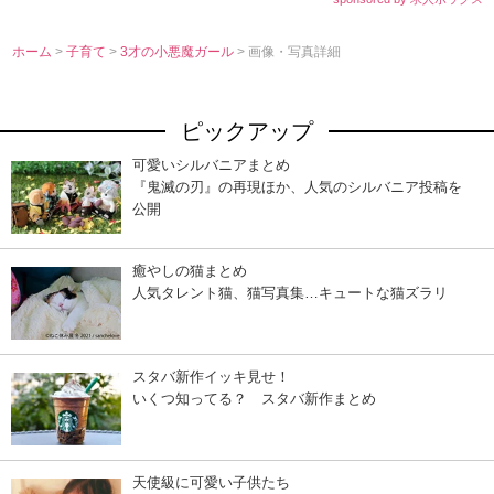
ホーム
>
子育て
>
3才の小悪魔ガール
> 画像・写真詳細
ピックアップ
可愛いシルバニアまとめ
『鬼滅の刃』の再現ほか、人気のシルバニア投稿を
公開
癒やしの猫まとめ
人気タレント猫、猫写真集…キュートな猫ズラリ
スタバ新作イッキ見せ！
いくつ知ってる？ スタバ新作まとめ
天使級に可愛い子供たち