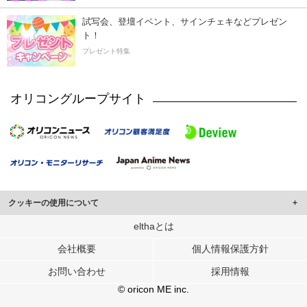
試写会、登壇イベント、サインチェキなどプレゼン
ト！
プレゼント特集
オリコングループサイト
クッキーの使用について
このサイトでは Cookie を使用して、ユーザーに合わせたコンテンツや広告の
elthaとは
表示、ソーシャル メディア機能の提供、広告の表示回数やクリック数の測定を
会社概要
個人情報保護方針
行っています。
また、ユーザーによるサイトの利用状況についても情報を収集し、ソーシャル
お問い合わせ
採用情報
メディアや広告配信、データ解析の各パートナーに提供しています。
各パートナーは、この情報とユーザーが各パートナーに提供した他の情報や、
© oricon ME inc.
ユーザーが各パートナーのサービスを使用したときに収集した他の情報を組み