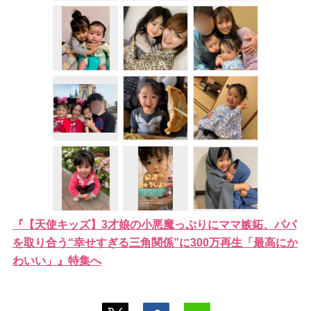
『【天使キッズ】3才娘の小悪魔っぷりにママ嫉妬、パパ
を取り合う“幸せすぎる三角関係”に300万再生「最高にか
わいい」』特集へ