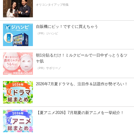
オリコンタイアップ特集
自販機にピッ！ですぐに買えちゃう
（PR）ジハンピ
朝1分貼るだけ！ミルクピールで一日中ずっとうるツ
ヤ肌
（PR）サボリーノ
2026年7月夏ドラマも、注目作＆話題作が勢ぞろい！
【夏アニメ2026】7月期夏の新アニメを一挙紹介！