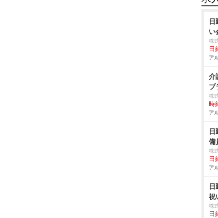
日
い
株
日給
アル
介
ブ
株
時給
アル
日
備
株
日給
アル
日
祝
株
日給