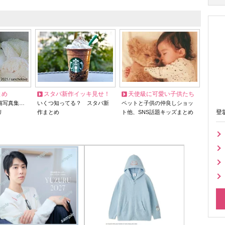
とめ
スタバ新作イッキ見せ！
天使級に可愛い子供たち
猫写真集…
いくつ知ってる？ スタバ新
ペットと子供の仲良しショッ
登
リ
作まとめ
ト他、SNS話題キッズまとめ