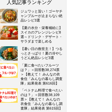
人気記事ランキング
ジュワッと旨い！ゴーヤチ
ャンプルーが止まらない絶
品レシピ3選
【夏の水分・栄養補給に】
スイカのアレンジレシピ8
選～ドリンク・デザート・
サラダまで楽しめる
【暑い日の救世主！】つる
っとさっぱり！夏の冷やし
うどん絶品レシピ3選
「夏に食べたいフルーツ
は？」＜回答数38,274票
＞【教えて！ みんなの衣
食住「みんなの暮らし調査
隊」結果発表 第616回】
「ベトナム料理で食べたい
のは？」＜回答数38,109
票＞【教えて！ みんなの
衣食住「みんなの暮らし調
査隊」結果発表 第615回】