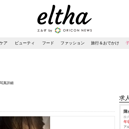
ケア
ビューティ
フード
ファッション
旅行＆おでかけ
ンケア
ダイエット・ボディケア
ヘアスタイル・ヘアアレンジ
・写真詳細
求
障
株
年
アル