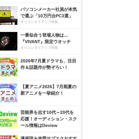
パソコンメーカー社員が本気
で選ぶ「10万円台PC3選」
オリコンタイアップ特集
一番似合う登場人物は…
『VIVANT』限定ウオッチ
オリコンタイアップ特集
2026年7月夏ドラマも、注目
作＆話題作が勢ぞろい！
【夏アニメ2026】7月期夏の
新アニメを一挙紹介！
芸能界を志す10代～20代を
応援！オーディション・スク
ール情報はDeview
漫画読み放題サブスクおすす