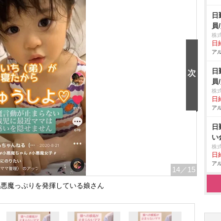
日
員
株
日給
アル
日
員
株
日給
アル
日
い
株
日給
アル
14
／15
小悪魔っぷりを発揮している娘さん