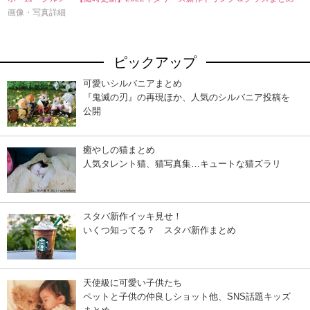
画像・写真詳細
ピックアップ
可愛いシルバニアまとめ
『鬼滅の刃』の再現ほか、人気のシルバニア投稿を
公開
癒やしの猫まとめ
人気タレント猫、猫写真集…キュートな猫ズラリ
スタバ新作イッキ見せ！
いくつ知ってる？ スタバ新作まとめ
天使級に可愛い子供たち
ペットと子供の仲良しショット他、SNS話題キッズ