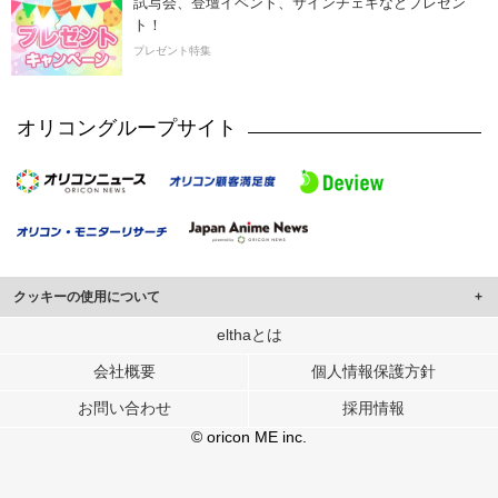
試写会、登壇イベント、サインチェキなどプレゼン
ト！
プレゼント特集
オリコングループサイト
クッキーの使用について
このサイトでは Cookie を使用して、ユーザーに合わせたコンテンツや広告の
elthaとは
表示、ソーシャル メディア機能の提供、広告の表示回数やクリック数の測定を
会社概要
個人情報保護方針
行っています。
また、ユーザーによるサイトの利用状況についても情報を収集し、ソーシャル
お問い合わせ
採用情報
メディアや広告配信、データ解析の各パートナーに提供しています。
各パートナーは、この情報とユーザーが各パートナーに提供した他の情報や、
© oricon ME inc.
ユーザーが各パートナーのサービスを使用したときに収集した他の情報を組み
合わせて使用することがあります。