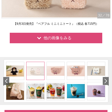
32
／78
【9月3日発売】『ベアフル ミニミニトート』（税込 各715円）
他の画像をみる