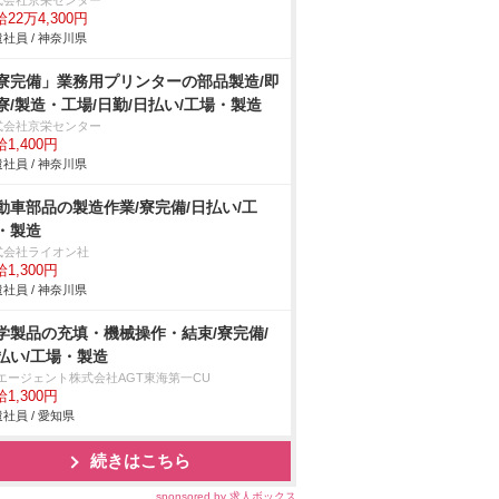
式会社京栄センター
22万4,300円
社員 / 神奈川県
寮完備」業務用プリンターの部品製造/即
寮/製造・工場/日勤/日払い/工場・製造
式会社京栄センター
1,400円
社員 / 神奈川県
動車部品の製造作業/寮完備/日払い/工
・製造
式会社ライオン社
1,300円
社員 / 神奈川県
学製品の充填・機械操作・結束/寮完備/
払い/工場・製造
Tエージェント株式会社AGT東海第一CU
1,300円
社員 / 愛知県
続きはこちら
sponsored by 求人ボックス