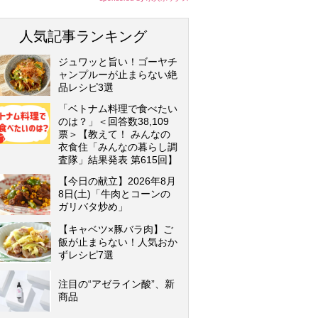
人気記事ランキング
ジュワッと旨い！ゴーヤチ
ャンプルーが止まらない絶
品レシピ3選
「ベトナム料理で食べたい
のは？」＜回答数38,109
票＞【教えて！ みんなの
衣食住「みんなの暮らし調
査隊」結果発表 第615回】
【今日の献立】2026年8月
8日(土)「牛肉とコーンの
ガリバタ炒め」
【キャベツ×豚バラ肉】ご
飯が止まらない！人気おか
ずレシピ7選
注目の“アゼライン酸”、新
商品