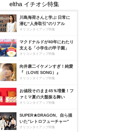
川島海荷さんと学ぶ 日常に
潜む“人身取引”のリアル
オリコンタイアップ特集
マクドナルドが40年にわたり
支える「小学生の甲子園」
オリコンタイアップ特集
向井康二イケメンすぎ！純愛
『（LOVE SONG）』
オリコンタイアップ特集
お値段そのまま45％増量！フ
ァミマ夏の大盤振る舞い
オリコンタイアップ特集
SUPER★DRAGON、自ら描
いた”レトロフューチャー”
オリコンタイアップ特集