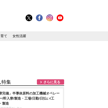
子育て
女性活躍
人特集
さらに見る
寮完備」半導体原料の加工機械オペレー
ー/即入寮/製造・工場/日勤/日払い/工
・製造