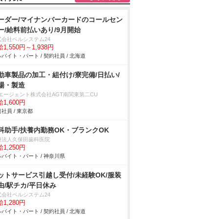
ーダー/マイナンバーカードのコールセン
ー/給料前払いあり/9月開始
式会社ベルシステム24
1,550円～1,938円
バイト・パート / 契約社員 / 北海道
動車製品の加工・組付け/寮完備/日払い/
場・製造
Tエージェント株式会社AGT南関東第二CU
1,600円
社員 / 東京都
科助手/扶養内勤務OK・ブランクOK
療法人久保田歯科医院
1,250円
バイト・パート / 神奈川県
ットサービス引越し受付/未経験OK/服装
由/駅チカ/平日休み
式会社ベルシステム24
1,280円
バイト・パート / 契約社員 / 北海道