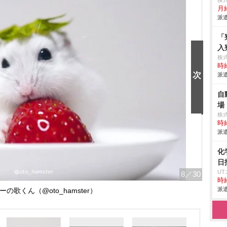
株
月給
派遣
「
入
株
時給
派遣
自
場
株
時給
派遣
化
日
U
8
／30
時給
派遣
の歌くん（@oto_hamster）