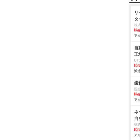
リ
タ
株
時給
アル
自
工
U
時給
派遣
歯
医
時給
アル
ネ
自
株
時給
アル