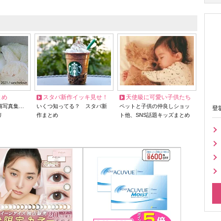
とめ
スタバ新作イッキ見せ！
天使級に可愛い子供たち
猫写真集…
いくつ知ってる？ スタバ新
ペットと子供の仲良しショッ
登
リ
作まとめ
ト他、SNS話題キッズまとめ