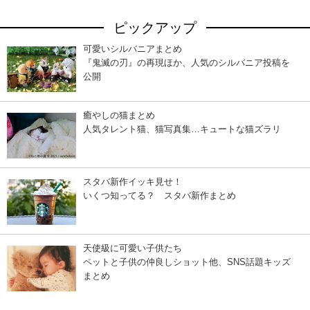
ピックアップ
可愛いシルバニアまとめ
『鬼滅の刃』の再現ほか、人気のシルバニア投稿を
公開
癒やしの猫まとめ
人気タレント猫、猫写真集…キュートな猫ズラリ
スタバ新作イッキ見せ！
いくつ知ってる？ スタバ新作まとめ
天使級に可愛い子供たち
ペットと子供の仲良しショット他、SNS話題キッズ
まとめ