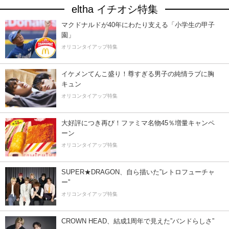
eltha イチオシ特集
マクドナルドが40年にわたり支える「小学生の甲子
園」
オリコンタイアップ特集
イケメンてんこ盛り！尊すぎる男子の純情ラブに胸
キュン
オリコンタイアップ特集
大好評につき再び！ファミマ名物45％増量キャンペ
ーン
オリコンタイアップ特集
SUPER★DRAGON、自ら描いた”レトロフューチャ
ー”
オリコンタイアップ特集
CROWN HEAD、結成1周年で見えた”バンドらしさ”