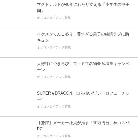
マクドナルドが40年にわたり支える「小学生の甲子
園」
オリコンタイアップ特集
イケメンてんこ盛り！尊すぎる男子の純情ラブに胸
キュン
オリコンタイアップ特集
大好評につき再び！ファミマ名物45％増量キャンペ
ーン
オリコンタイアップ特集
SUPER★DRAGON、自ら描いた”レトロフューチャ
ー”
オリコンタイアップ特集
【驚愕】メーカー社員が推す「10万円台」神コスパ
PC
オリコンタイアップ特集