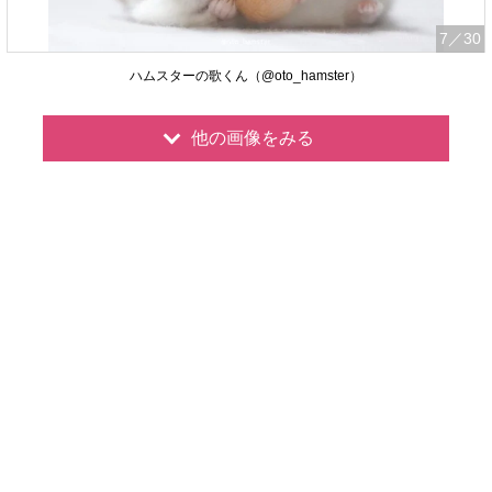
7
／30
ハムスターの歌くん（@oto_hamster）
他の画像をみる