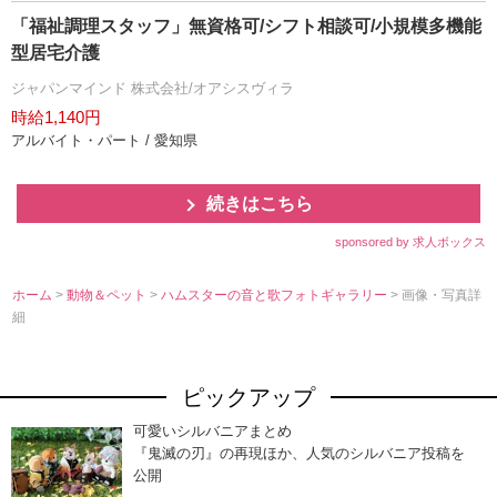
「福祉調理スタッフ」無資格可/シフト相談可/小規模多機能
型居宅介護
ジャパンマインド 株式会社/オアシスヴィラ
時給1,140円
アルバイト・パート / 愛知県
続きはこちら
sponsored by 求人ボックス
ホーム
>
動物＆ペット
>
ハムスターの音と歌フォトギャラリー
> 画像・写真詳
細
ピックアップ
可愛いシルバニアまとめ
『鬼滅の刃』の再現ほか、人気のシルバニア投稿を
公開