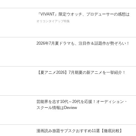
『VIVANT』限定ウオッチ、プロデューサーの感想は
オリコンタイアップ特集
2026年7月夏ドラマも、注目作＆話題作が勢ぞろい！
【夏アニメ2026】7月期夏の新アニメを一挙紹介！
芸能界を志す10代～20代を応援！オーディション・
スクール情報はDeview
漫画読み放題サブスクおすすめ11選【徹底比較】