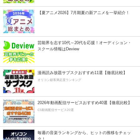
【夏アニメ2026】7月期夏の新アニメを一挙紹介！
芸能界を志す10代～20代を応援！オーディション・
スクール情報はDeview
漫画読み放題サブスクおすすめ11選【徹底比較】
オリコン顧客満足度ランキング
2026年動画配信サービスおすすめ40選【徹底比較】
CS動画配信サービス20選
毎週の音楽ランキングから、ヒットの推移をチェッ
ク！