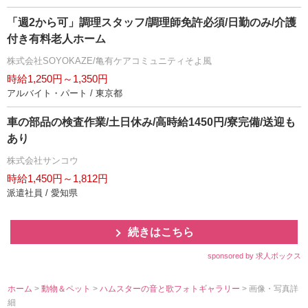
「週2から可」調理スタッフ/調理師免許必須/日勤のみ/介護
付き有料老人ホーム
株式会社SOYOKAZE/亀有ケアコミュニティそよ風
時給1,250円～1,350円
アルバイト・パート / 東京都
車の部品の検査作業/土日休み/高時給1450円/寮完備/送迎も
あり
株式会社サンコウ
時給1,450円～1,812円
派遣社員 / 愛知県
続きはこちら
sponsored by 求人ボックス
ホーム
>
動物＆ペット
>
ハムスターの音と歌フォトギャラリー
> 画像・写真詳
細