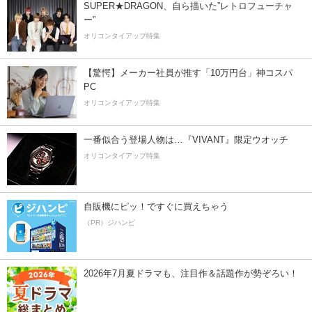
SUPER★DRAGON、自ら描いた”レトロフューチャ
ー”
オリコンタイアップ特集
【驚愕】メーカー社員が推す「10万円台」神コスパ
PC
オリコンタイアップ特集
一番似合う登場人物は…『VIVANT』限定ウオッチ
オリコンタイアップ特集
自販機にピッ！ですぐに買えちゃう
（PR）ジハンピ
2026年7月夏ドラマも、注目作＆話題作が勢ぞろい！