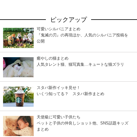
ピックアップ
可愛いシルバニアまとめ
『鬼滅の刃』の再現ほか、人気のシルバニア投稿を
公開
癒やしの猫まとめ
人気タレント猫、猫写真集…キュートな猫ズラリ
スタバ新作イッキ見せ！
いくつ知ってる？ スタバ新作まとめ
天使級に可愛い子供たち
ペットと子供の仲良しショット他、SNS話題キッズ
まとめ