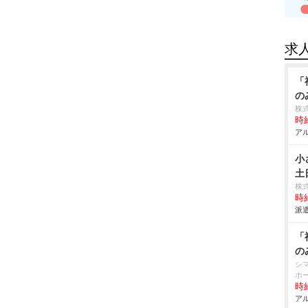
求
「
の
株式
時給
アル
小
土
株
時給
派遣
「
の
シ
ホ
時給
アル