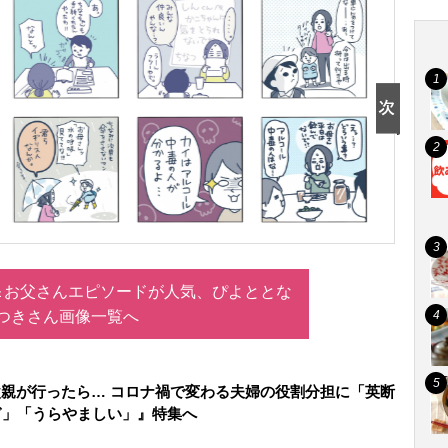
＆お父さんエピソードが人気、ぴよととな
つきさん画像一覧へ
父親が行ったら… コロナ禍で変わる夫婦の役割分担に「英断
ぎ」「うらやましい」』特集へ