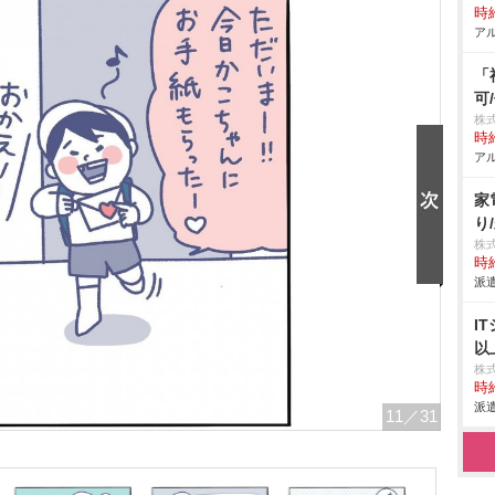
時給
アル
「
可
株式
時給
アル
家
り
株
時給
派遣
I
以
株
時給
派遣
11
／31