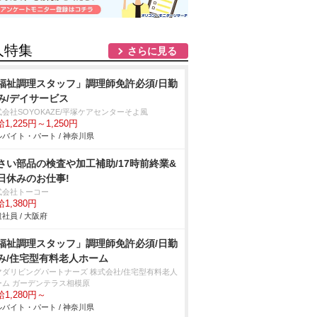
人特集
さらに見る
福祉調理スタッフ」調理師免許必須/日勤
み/デイサービス
会社SOYOKAZE/平塚ケアセンターそよ風
1,225円～1,250円
バイト・パート / 神奈川県
さい部品の検査や加工補助/17時前終業&
日休みのお仕事!
式会社トーコー
1,380円
社員 / 大阪府
福祉調理スタッフ」調理師免許必須/日勤
み/住宅型有料老人ホーム
マダリビングパートナーズ 株式会社/住宅型有料老人
ーム ガーデンテラス相模原
1,280円～
バイト・パート / 神奈川県