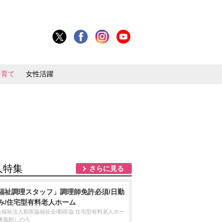
子育て
女性活躍
人特集
さらに見る
福祉調理スタッフ」調理師免許必須/日勤
み/住宅型有料老人ホーム
会福祉法人勤医協福祉会/勤医協 住宅型有料老人ホー
 爽風館しのろ