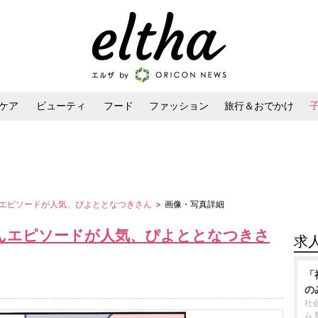
ケア
ビューティ
フード
ファッション
旅行＆おでかけ
ンケア
ダイエット・ボディケア
ヘアスタイル・ヘアアレンジ
エピソードが人気、ぴよととなつきさん
＞ 画像・写真詳細
んエピソードが人気、ぴよととなつきさ
求
「
の
社
ム