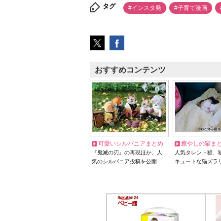
タグ
#インスタ発
#子育て漫画
おすすめコンテンツ
可愛いシルバニアまとめ
癒やしの猫ま
『鬼滅の刃』の再現ほか、人
人気タレント猫、
気のシルバニア投稿を公開
キュートな猫ズラ