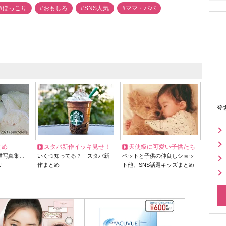
#ほっこり
#おもしろ
#SNS人気
#ママ・パパ
登
とめ
スタバ新作イッキ見せ！
天使級に可愛い子供たち
猫写真集…
いくつ知ってる？ スタバ新
ペットと子供の仲良しショッ
リ
作まとめ
ト他、SNS話題キッズまとめ