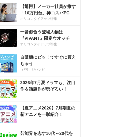
【驚愕】メーカー社員が推す
「10万円台」神コスパPC
オリコンタイアップ特集
一番似合う登場人物は…
『VIVANT』限定ウオッチ
オリコンタイアップ特集
自販機にピッ！ですぐに買え
ちゃう
（PR）ジハンピ
2026年7月夏ドラマも、注目
作＆話題作が勢ぞろい！
【夏アニメ2026】7月期夏の
新アニメを一挙紹介！
芸能界を志す10代～20代を