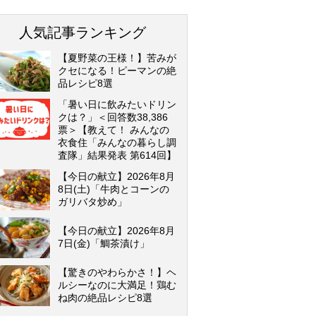
人気記事ランキング
【夏野菜の王様！】苦みが
クセになる！ピーマンの絶
品レシピ8選
「暑い日に飲みたいドリン
クは？」＜回答数38,386
票＞【教えて！ みんなの
衣食住「みんなの暮らし調
査隊」結果発表 第614回】
【今日の献立】2026年8月
8日(土)「牛肉とコーンの
ガリバタ炒め」
【今日の献立】2026年8月
7日(金)「鯛茶漬け」
【驚きのやわらかさ！】ヘ
ルシーなのに大満足！鶏む
ね肉の絶品レシピ8選