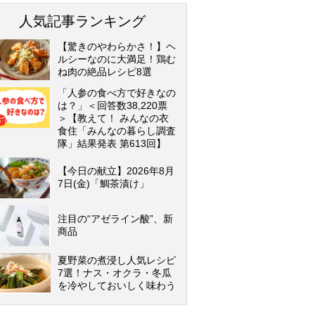
人気記事ランキング
【驚きのやわらかさ！】ヘ
ルシーなのに大満足！鶏む
ね肉の絶品レシピ8選
「人参の食べ方で好きなの
は？」＜回答数38,220票
＞【教えて！ みんなの衣
食住「みんなの暮らし調査
隊」結果発表 第613回】
【今日の献立】2026年8月
7日(金)「鯛茶漬け」
注目の“アゼライン酸”、新
商品
夏野菜の煮浸し人気レシピ
7選！ナス・オクラ・冬瓜
を冷やしておいしく味わう