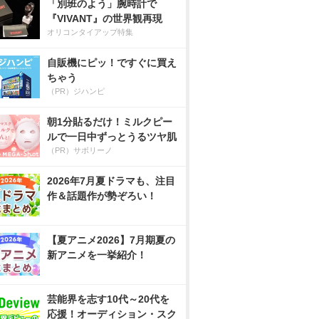
「別班のよう」腕時計で
『VIVANT』の世界観再現
オリコンタイアップ特集
自販機にピッ！ですぐに買え
ちゃう
（PR）ジハンピ
朝1分貼るだけ！ミルクピー
ルで一日中ずっとうるツヤ肌
（PR）サボリーノ
2026年7月夏ドラマも、注目
作＆話題作が勢ぞろい！
【夏アニメ2026】7月期夏の
新アニメを一挙紹介！
芸能界を志す10代～20代を
応援！オーディション・スク