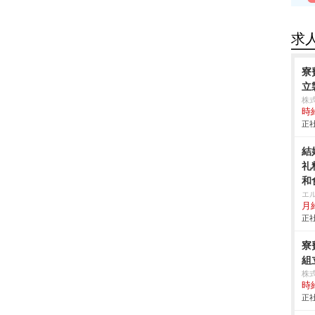
求
寮
立製
株
時給
正社
結
礼
和
エ
月給
正社
寮
組立
株
時給
正社