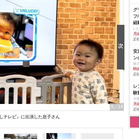
グ
フ
経
い
月給
正社
安
ン
株
時給
正社
レ
験
大
月
9
／14
正社
しテレビ』に出演した息子さん