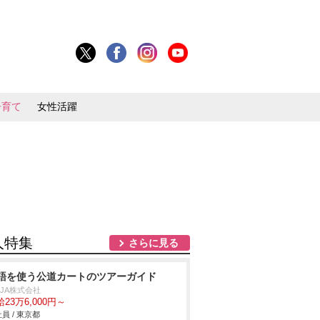
子育て
女性活躍
人特集
さらに見る
語を使う公道カートのツアーガイド
NJA株式会社
23万6,000円～
員 / 東京都