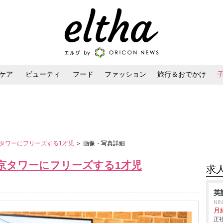
ケア
ビューティ
フード
ファッション
旅行＆おでかけ
ンケア
ダイエット・ボディケア
ヘアスタイル・ヘアアレンジ
タワーにフリーズする1才児
＞ 画像・写真詳細
京タワーにフリーズする1才児
求
英
NI
月給
正社