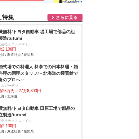
人特集
さらに見る
費無料/トヨタ自動車 堤工場で部品の組
造/tutumi
式会社テクノスマイル
2,100円
員 / 派遣社員 / 愛知県
婚式場での料理人 料亭での日本料理・婚
料理の調理スタッフ/～北海道の迎賓館で
食のプロへ～
ルムガーデン
25万円～27万8,800円
員 / 北海道
費無料/トヨタ自動車 田原工場で部品の
製造/tutumi
式会社テクノスマイル
2,100円
員 / 派遣社員 / 愛知県