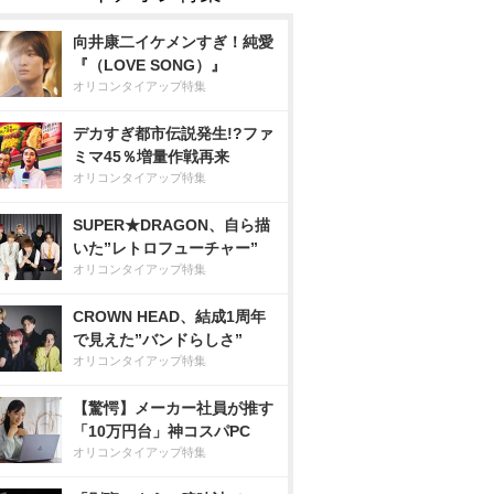
向井康二イケメンすぎ！純愛
『（LOVE SONG）』
オリコンタイアップ特集
デカすぎ都市伝説発生!?ファ
ミマ45％増量作戦再来
オリコンタイアップ特集
SUPER★DRAGON、自ら描
いた”レトロフューチャー”
オリコンタイアップ特集
CROWN HEAD、結成1周年
で見えた”バンドらしさ”
オリコンタイアップ特集
【驚愕】メーカー社員が推す
「10万円台」神コスパPC
オリコンタイアップ特集