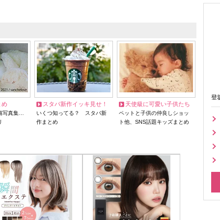
登
とめ
スタバ新作イッキ見せ！
天使級に可愛い子供たち
猫写真集…
いくつ知ってる？ スタバ新
ペットと子供の仲良しショッ
リ
作まとめ
ト他、SNS話題キッズまとめ