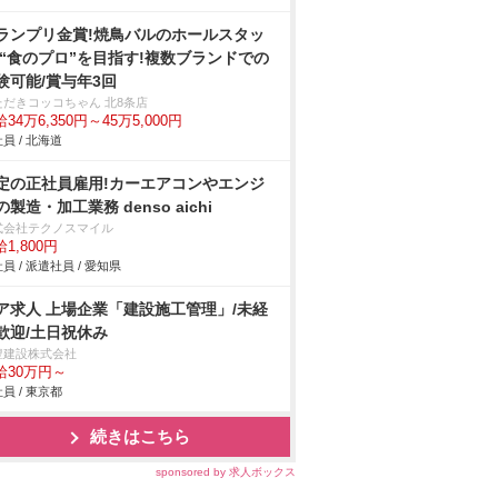
ランプリ金賞!焼鳥バルのホールスタッ
/“食のプロ”を目指す!複数ブランドでの
験可能/賞与年3回
ただきコッコちゃん 北8条店
34万6,350円～45万5,000円
員 / 北海道
定の正社員雇用!カーエアコンやエンジ
の製造・加工業務 denso aichi
式会社テクノスマイル
1,800円
員 / 派遣社員 / 愛知県
ア求人 上場企業「建設施工管理」/未経
歓迎/土日祝休み
豊建設株式会社
給30万円～
員 / 東京都
続きはこちら
sponsored by 求人ボックス