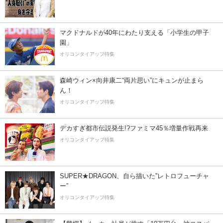
マクドナルドが40年にわたり支える「小学生の甲子
園」
オリコンタイアップ特集
森崎ウィン×向井康二“両片思い”にキュンが止まら
ん！
オリコンタイアップ特集
デカすぎ都市伝説発生!?ファミマ45％増量作戦再来
オリコンタイアップ特集
SUPER★DRAGON、自ら描いた”レトロフューチャ
ー”
オリコンタイアップ特集