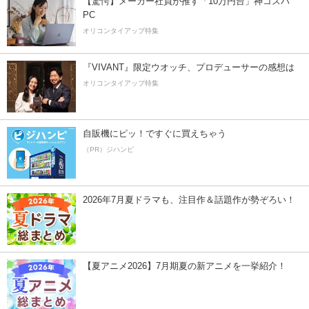
【驚愕】メーカー社員が推す「10万円台」神コスパ
PC
オリコンタイアップ特集
『VIVANT』限定ウオッチ、プロデューサーの感想は
オリコンタイアップ特集
自販機にピッ！ですぐに買えちゃう
（PR）ジハンピ
2026年7月夏ドラマも、注目作＆話題作が勢ぞろい！
【夏アニメ2026】7月期夏の新アニメを一挙紹介！