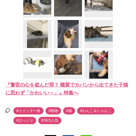
『警官の心を盗んだ罪？ 職質でカバンから出てきた子猫
に思わず「かわいい～」』特集へ
#ツイッター発
#動物
#猫
#わんこ＆にゃんこ
#びっくり
#SNS人気