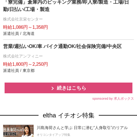
「寮完備」倉庫内のピッキング業務/即入寮/製造・工場/日
勤/日払い/工場・製造
株式会社京栄センター
時給1,086円～1,358円
派遣社員 / 北海道
営業/週払いOK/車 バイク通勤OK/社会保険完備/中央区
株式会社アンフィニー
時給1,800円～2,250円
派遣社員 / 東京都
続きはこちら
sponsored by 求人ボックス
eltha イチオシ特集
川島海荷さんと学ぶ 日常に潜む“人身取引”のリアル
オリコンタイアップ特集