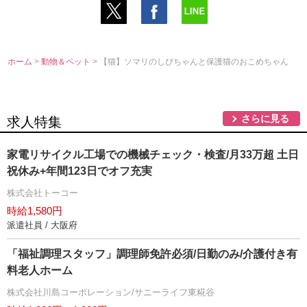
ホーム
>
動物＆ペット
> 【猫】ソマリのしぴちゃんと保護猫のおこめちゃん
さらに見る
求人特集
家電リサイクル工場での機械チェック・検査/月33万超 土日
祝休み+年間123日でオフ充実
株式会社トーコー
時給1,580円
派遣社員 / 大阪府
「福祉調理スタッフ」調理師免許必須/日勤のみ/介護付き有
料老人ホーム
株式会社川島コーポレーション/サニーライフ東糀谷