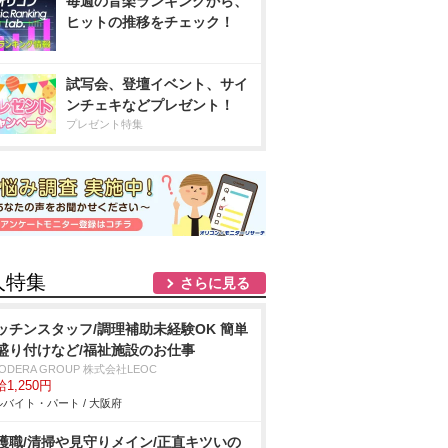
毎週の音楽ランキングから、
ヒットの推移をチェック！
試写会、登壇イベント、サイ
ンチェキなどプレゼント！
プレゼント特集
人特集
さらに見る
ッチンスタッフ/調理補助未経験OK 簡単
盛り付けなど/福祉施設のお仕事
ODERA GROUP 株式会社LEOC
1,250円
バイト・パート / 大阪府
護職/清掃や見守りメイン/正直キツいの