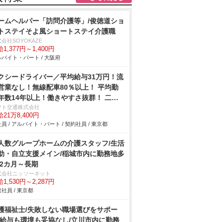
ームヘルパー「訪問介護等」/俊徳道ショ
トステイそよ風ショートステイ介護職
会社SOYOKAZE
1,377円～1,400円
バイト・パート / 大阪府
クシードライバー／平均給与31万円！流
営業なし！無線配車80％以上！ 平均勤
年数14年以上！働きやすさ抜群！ 二種
許取得費用全額負担！未経験者も大歓
マト交通株式会社
21万8,400円
！
員 / アルバイト・パート / 契約社員 / 東京都
人数グループホームの介護スタッフ/生活
助・自立支援メイン/稲城市内に勤務地多
 2カ月～長期
式会社ニッソーネット
1,530円～2,287円
社員 / 東京都
護福祉士/失敗しない職場選びをサポー
/給与も環境も妥協なし/立川市内に勤務