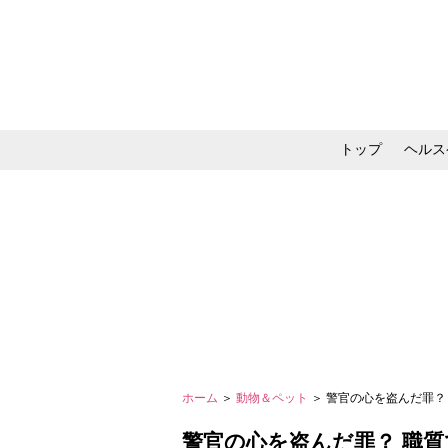
トップ
ヘルス
メイク・コスメ・スキ
ホーム
＞
動物＆ペット
＞ 警官の心を盗んだ罪
警官の心を盗んだ罪？ 職