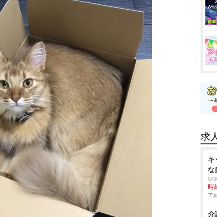
求
キ
な
ON
時給
アル
介