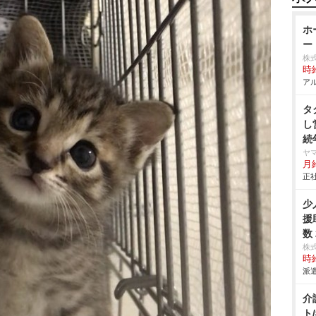
ホ
ー
株式
時給
アル
タ
し
続
免
ヤ
月給
迎
正社
少
援
数
株
時給
派遣
介
ト