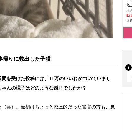
地
株
時給
派遣
仕事帰りに救出した子猫
質問を受けた投稿には、11万のいいねがついていまし
ちゃんの様子はどのような感じでしたか？
た（笑）。最初はちょっと威圧的だった警官の方も、見
。