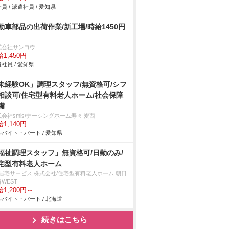
員 / 派遣社員 / 愛知県
動車部品の出荷作業/新工場/時給1450円
式会社サンコウ
1,450円
社員 / 愛知県
未経験OK」調理スタッフ/無資格可/シフ
相談可/住宅型有料老人ホーム/社会保障
備
会社smis/ナーシングホーム寿々 愛西
1,140円
バイト・パート / 愛知県
福祉調理スタッフ」無資格可/日勤のみ/
宅型有料老人ホーム
T居宅サービス 株式会社/住宅型有料老人ホーム 朝日
WEST
1,200円～
バイト・パート / 北海道
続きはこちら