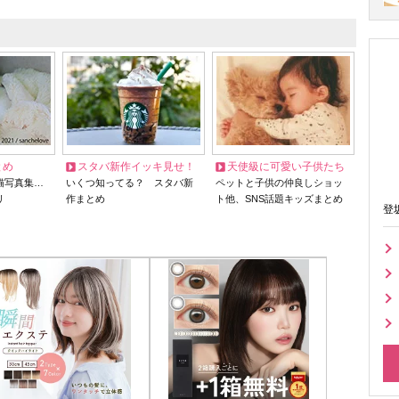
とめ
スタバ新作イッキ見せ！
天使級に可愛い子供たち
猫写真集…
いくつ知ってる？ スタバ新
ペットと子供の仲良しショッ
リ
作まとめ
ト他、SNS話題キッズまとめ
登