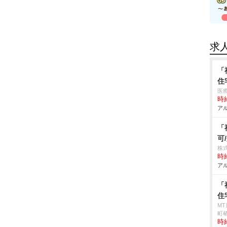
求
「
住
医
時給
アル
「
可
株
時給
アル
「
住
M
町椿
時給