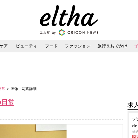
ケア
ビューティ
フード
ファッション
旅行＆おでかけ
ンケア
ダイエット・ボディケア
ヘアスタイル・ヘアアレンジ
日常
＞ 画像・写真詳細
の日常
求
デ
de
株
時給