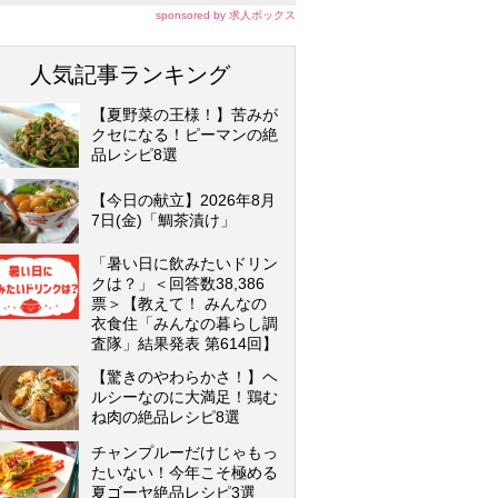
sponsored by 求人ボックス
人気記事ランキング
【夏野菜の王様！】苦みが
クセになる！ピーマンの絶
品レシピ8選
【今日の献立】2026年8月
7日(金)「鯛茶漬け」
「暑い日に飲みたいドリン
クは？」＜回答数38,386
票＞【教えて！ みんなの
衣食住「みんなの暮らし調
査隊」結果発表 第614回】
【驚きのやわらかさ！】ヘ
ルシーなのに大満足！鶏む
ね肉の絶品レシピ8選
チャンプルーだけじゃもっ
たいない！今年こそ極める
夏ゴーヤ絶品レシピ3選