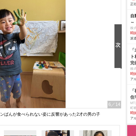
正社
自
～
株
時給
派遣
「
ト
完
株式
時給
アル
「
住
M
6
／14
町椿
時給
ンぱんが食べられない姿に反響があった2才の男の子
アル