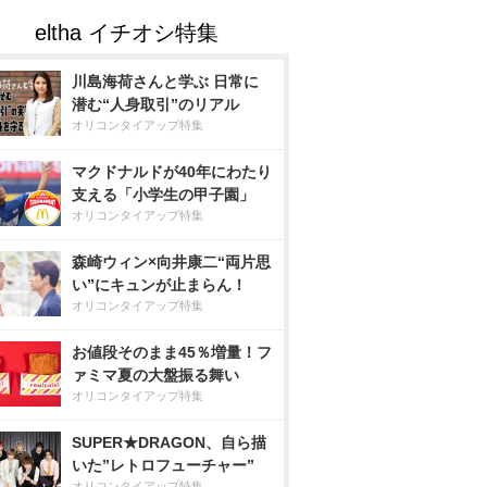
川島海荷さんと学ぶ 日常に
潜む“人身取引”のリアル
オリコンタイアップ特集
マクドナルドが40年にわたり
支える「小学生の甲子園」
オリコンタイアップ特集
森崎ウィン×向井康二“両片思
い”にキュンが止まらん！
オリコンタイアップ特集
お値段そのまま45％増量！フ
ァミマ夏の大盤振る舞い
オリコンタイアップ特集
SUPER★DRAGON、自ら描
いた”レトロフューチャー”
オリコンタイアップ特集