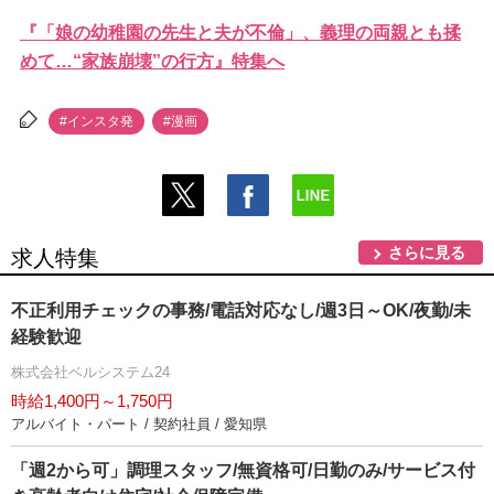
『「娘の幼稚園の先生と夫が不倫」、義理の両親とも揉
めて…“家族崩壊”の行方』特集へ
#インスタ発
#漫画
さらに見る
求人特集
不正利用チェックの事務/電話対応なし/週3日～OK/夜勤/未
経験歓迎
株式会社ベルシステム24
時給1,400円～1,750円
アルバイト・パート / 契約社員 / 愛知県
「週2から可」調理スタッフ/無資格可/日勤のみ/サービス付