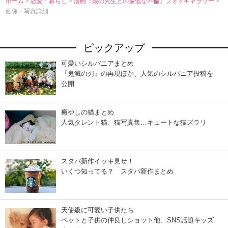
ホーム
>
恋愛・暮らし
>
漫画『娘の先生との最低な不倫』フォトギャラリー
>
画像・写真詳細
ピックアップ
可愛いシルバニアまとめ
『鬼滅の刃』の再現ほか、人気のシルバニア投稿を
公開
癒やしの猫まとめ
人気タレント猫、猫写真集…キュートな猫ズラリ
スタバ新作イッキ見せ！
いくつ知ってる？ スタバ新作まとめ
天使級に可愛い子供たち
ペットと子供の仲良しショット他、SNS話題キッズ