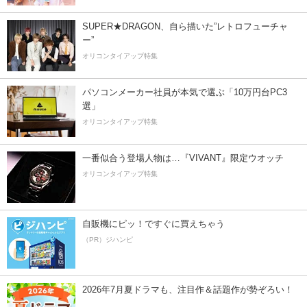
SUPER★DRAGON、自ら描いた”レトロフューチャ
ー”
オリコンタイアップ特集
パソコンメーカー社員が本気で選ぶ「10万円台PC3
選」
オリコンタイアップ特集
一番似合う登場人物は…『VIVANT』限定ウオッチ
オリコンタイアップ特集
自販機にピッ！ですぐに買えちゃう
（PR）ジハンピ
2026年7月夏ドラマも、注目作＆話題作が勢ぞろい！