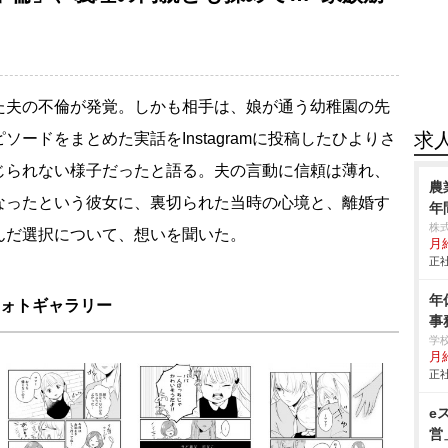
夫の不倫が発覚。しかも相手は、娘が通う幼稚園の先
求
ードをまとめた実話をInstagramに投稿したひよりさ
じられない様子だったと語る。夫の言動に信頼は薄れ、
農
なったという彼女に、裏切られた当時の心境と、離婚す
年
株
んだ選択について、想いを聞いた。
月給
正社
年
ォトギャラリー
事
学
月給
正社
e
営