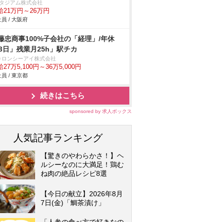
スタジアム株式会社
給21万円～26万円
員 / 大阪府
藤忠商事100%子会社の「経理」/年休
23日」残業月25h」駅チカ
キロンシーアイ株式会社
27万5,100円～36万5,000円
員 / 東京都
続きはこちら
sponsored by 求人ボックス
人気記事ランキング
【驚きのやわらかさ！】ヘ
ルシーなのに大満足！鶏む
ね肉の絶品レシピ8選
【今日の献立】2026年8月
7日(金)「鯛茶漬け」