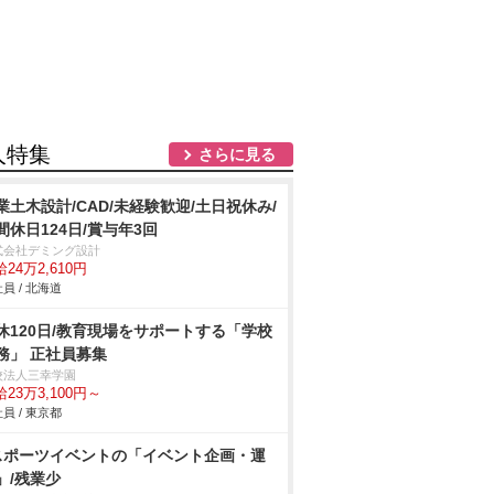
人特集
さらに見る
業土木設計/CAD/未経験歓迎/土日祝休み/
間休日124日/賞与年3回
式会社デミング設計
24万2,610円
員 / 北海道
休120日/教育現場をサポートする「学校
務」 正社員募集
校法人三幸学園
23万3,100円～
員 / 東京都
スポーツイベントの「イベント企画・運
」/残業少