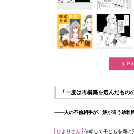
Ph
「一度は再構築を選んだもの
――夫の不倫相手が、娘が通う幼稚
ひよりさん
信頼して子どもを園に