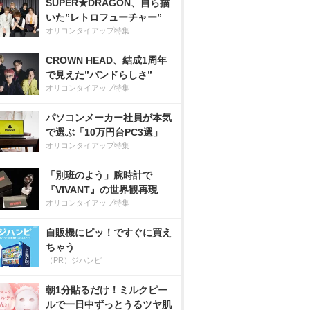
SUPER★DRAGON、自ら描
いた”レトロフューチャー”
オリコンタイアップ特集
CROWN HEAD、結成1周年
で見えた”バンドらしさ”
オリコンタイアップ特集
パソコンメーカー社員が本気
で選ぶ「10万円台PC3選」
オリコンタイアップ特集
「別班のよう」腕時計で
『VIVANT』の世界観再現
オリコンタイアップ特集
自販機にピッ！ですぐに買え
ちゃう
（PR）ジハンピ
朝1分貼るだけ！ミルクピー
ルで一日中ずっとうるツヤ肌