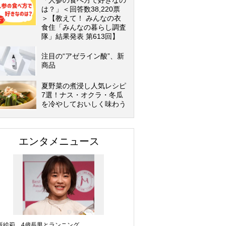
「人参の食べ方で好きなの
は？」＜回答数38,220票
＞【教えて！ みんなの衣
食住「みんなの暮らし調査
隊」結果発表 第613回】
注目の“アゼライン酸”、新
商品
夏野菜の煮浸し人気レシピ
7選！ナス・オクラ・冬瓜
を冷やしておいしく味わう
エンタメニュース
坂絵莉、4歳長男とランニング