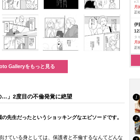
e
月
正社
伊
1
タ
月給
正社
oto Galleryをもっと見る
の…」2度目の不倫発覚に絶望
園の先生だったというショッキングなエピソードです。
預けている身としては、保護者と不倫するなんてどんな