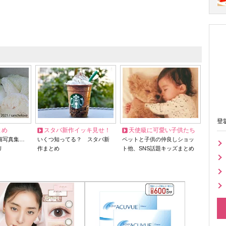
登
とめ
スタバ新作イッキ見せ！
天使級に可愛い子供たち
猫写真集…
いくつ知ってる？ スタバ新
ペットと子供の仲良しショッ
リ
作まとめ
ト他、SNS話題キッズまとめ