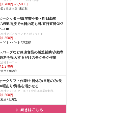
ビノメディアテクニカル株式会社
1,700円～2,500円
員 / 派遣社員 / 東京都
ビーシッター/履歴書不要・即日勤務
K/WEB面接で当日内定も可/直行直帰OK/
2～OK
式会社アズスタッフ わんぱくランド
1,350円～
バイト・パート / 東京都
ンバーグなど冷凍食品の製造補助/夕勤専
 原料を投入するだけのモクモク作業
式会社トーコー
1,270円
社員 / 大阪府
ォークリフト作業/土日休み/日勤のみ/長
休暇あり/資格を活かせる
式会社ジャパンクリエイト北日本事業統括部
1,500円
社員 / 北海道
続きはこちら