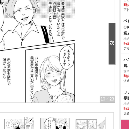
ヒ
時給
正社
ベ
O
週
株
時給
アル
ハ
属
株
時給
派遣
フ
期
10
／23
株
時給
派遣