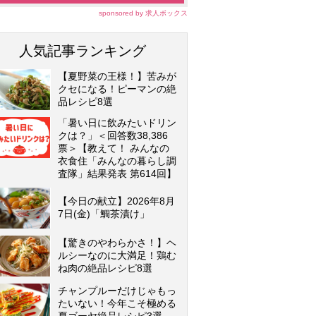
sponsored by 求人ボックス
人気記事ランキング
【夏野菜の王様！】苦みが
クセになる！ピーマンの絶
品レシピ8選
「暑い日に飲みたいドリン
クは？」＜回答数38,386
票＞【教えて！ みんなの
衣食住「みんなの暮らし調
査隊」結果発表 第614回】
【今日の献立】2026年8月
7日(金)「鯛茶漬け」
【驚きのやわらかさ！】ヘ
ルシーなのに大満足！鶏む
ね肉の絶品レシピ8選
チャンプルーだけじゃもっ
たいない！今年こそ極める