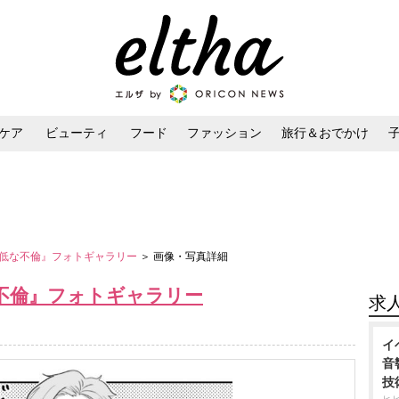
ケア
ビューティ
フード
ファッション
旅行＆おでかけ
ンケア
ダイエット・ボディケア
ヘアスタイル・ヘアアレンジ
低な不倫』フォトギャラリー
＞ 画像・写真詳細
不倫』フォトギャラリー
求
イ
音
技