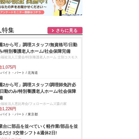
人特集
さらに見る
週3から可」調理スタッフ/無資格可/日勤
み/特別養護老人ホーム/社会保障完備
会福祉法人三愛会/特別養護老人ホーム 士別コスモス
1,075円
バイト・パート / 北海道
週2から可」調理スタッフ/調理師免許必
/日勤のみ/特別養護老人ホーム/社会保障
備
会福祉法人恵比寿会/フェローホームズ森の家
1,226円
バイト・パート / 東京都
業台に部品を並べていく軽作業/部品を並
るだけ 3交替シフト&週休2日!
式会社トーコー