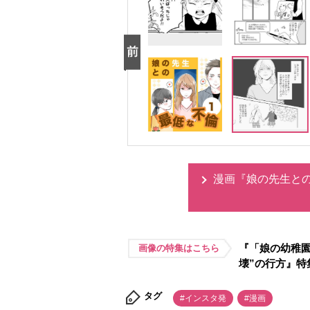
漫画『娘の先生と
『「娘の幼稚園
画像の特集はこちら
壊”の行方』特
タグ
#インスタ発
#漫画