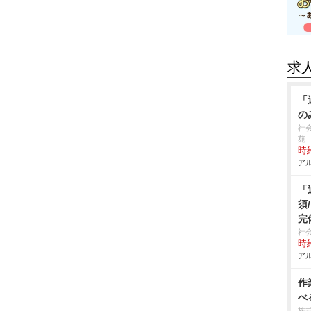
求
「
の
社
苑
時給
アル
「
須
完
社
時給
アル
作
べ
株