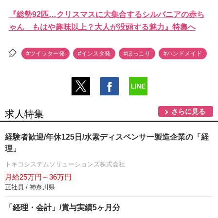
『総勢92匹…クリスマスに大集合するシルバニアの赤ち
ゃん もはや趣味以上？大人が没頭する魅力』特集へ
#ツイッター発
#インスタ発
#ほっこり
#ハンドメイド
さらに見る
求人特集
経験者歓迎/年休125日/水素ディスペンサー製造企業の「経
理」
トキコシステムソリューションズ株式会社
月給25万円～36万円
正社員 / 神奈川県
「経理・会計」/賞与実績5ヶ月分