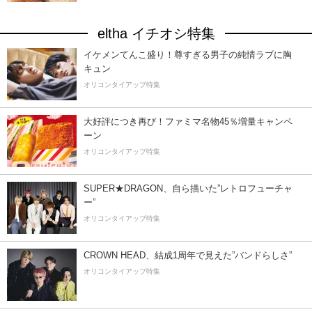
eltha イチオシ特集
イケメンてんこ盛り！尊すぎる男子の純情ラブに胸
キュン
オリコンタイアップ特集
大好評につき再び！ファミマ名物45％増量キャンペ
ーン
オリコンタイアップ特集
SUPER★DRAGON、自ら描いた”レトロフューチャ
ー”
オリコンタイアップ特集
CROWN HEAD、結成1周年で見えた”バンドらしさ”
オリコンタイアップ特集