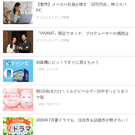
【驚愕】メーカー社員が推す「10万円台」神コスパ
PC
オリコンタイアップ特集
『VIVANT』限定ウオッチ、プロデューサーの感想は
オリコンタイアップ特集
自販機にピッ！ですぐに買えちゃう
（PR）ジハンピ
朝1分貼るだけ！ミルクピールで一日中ずっとうるツ
ヤ肌
（PR）サボリーノ
2026年7月夏ドラマも、注目作＆話題作が勢ぞろい！