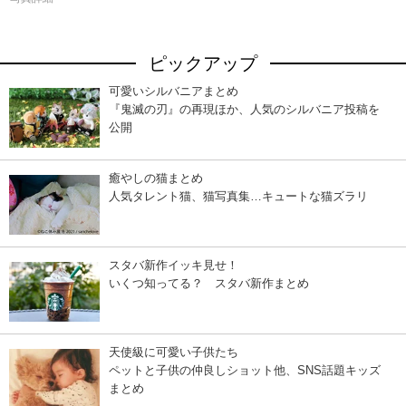
ピックアップ
可愛いシルバニアまとめ
『鬼滅の刃』の再現ほか、人気のシルバニア投稿を
公開
癒やしの猫まとめ
人気タレント猫、猫写真集…キュートな猫ズラリ
スタバ新作イッキ見せ！
いくつ知ってる？ スタバ新作まとめ
天使級に可愛い子供たち
ペットと子供の仲良しショット他、SNS話題キッズ
まとめ