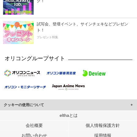
ク！
試写会、登壇イベント、サインチェキなどプレゼン
ト！
プレゼント特集
オリコングループサイト
クッキーの使用について
このサイトでは Cookie を使用して、ユーザーに合わせたコンテンツや広告の
elthaとは
表示、ソーシャル メディア機能の提供、広告の表示回数やクリック数の測定を
会社概要
個人情報保護方針
行っています。
また、ユーザーによるサイトの利用状況についても情報を収集し、ソーシャル
お問い合わせ
採用情報
メディアや広告配信、データ解析の各パートナーに提供しています。