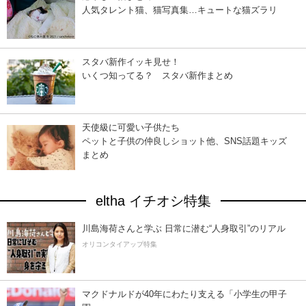
人気タレント猫、猫写真集…キュートな猫ズラリ
スタバ新作イッキ見せ！
いくつ知ってる？ スタバ新作まとめ
天使級に可愛い子供たち
ペットと子供の仲良しショット他、SNS話題キッズ
まとめ
eltha イチオシ特集
川島海荷さんと学ぶ 日常に潜む“人身取引”のリアル
オリコンタイアップ特集
マクドナルドが40年にわたり支える「小学生の甲子