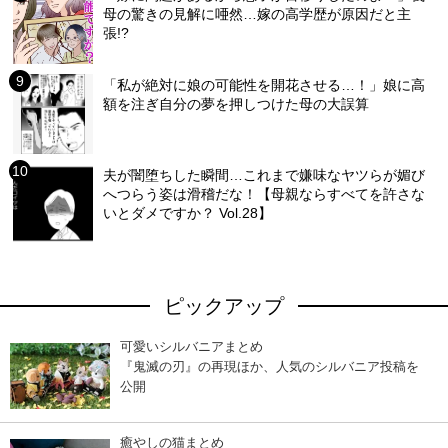
母の驚きの見解に唖然…嫁の高学歴が原因だと主
張!?
「私が絶対に娘の可能性を開花させる…！」娘に高
額を注ぎ自分の夢を押しつけた母の大誤算
夫が闇堕ちした瞬間…これまで嫌味なヤツらが媚び
へつらう姿は滑稽だな！【母親ならすべてを許さな
いとダメですか？ Vol.28】
ピックアップ
可愛いシルバニアまとめ
『鬼滅の刃』の再現ほか、人気のシルバニア投稿を
公開
癒やしの猫まとめ