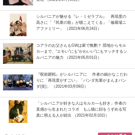
シルバニアが魅せる『レ・ミゼラブル』 再現度の
高さに「『民衆の歌』が聴こえてくる」「修羅場ニ
アファミリー」 （2021年06月24日）
コアラのお父さんもGWは家で晩酌？ 団地からモル
カ―まで、“エモい”にも“かわいい”にもマッチするシ
ルバニアの魅力 （2021年05月01日）
『呪術廻戦』がシルバニアに 作者の細かなこだわ
りに「再現度がすごい」「パンダ先輩がまんまパン
ダ(笑)」 （2021年03月09日）
「シルバニアが好きな人はモルカ―も好き」作者の
直感から生まれたコラボ もふ猫に顔をうずめる写
真に萌える人が続出 （2021年02月10日）