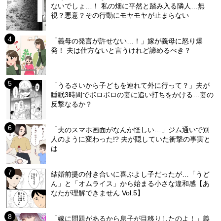
ないでしょ…！ 私の畑に平然と踏み入る隣人…無
視？悪意？その行動にモヤモヤが止まらない
「義母の発言が許せない…！」嫁が義母に怒り爆
発！ 夫は仕方ないと言うけれど諦めるべき？
「うるさいから子どもを連れて外に行って？」夫が
睡眠3時間でボロボロの妻に追い打ちをかける…妻の
反撃なるか？
「夫のスマホ画面がなんか怪しい…」ジム通いで別
人のように変わった!? 夫が隠していた衝撃の事実と
は
結婚前提の付き合いに喜ぶよし子だったが…「うど
ん」と「オムライス」から始まる小さな違和感【あ
なたが理解できません Vol.5】
「嫁に問題があるから息子が目移りしたのよ！」義