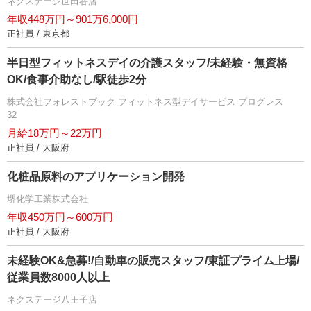
ネクステージ世田谷店
年収448万円～901万6,000円
正社員 / 東京都
半日型フィットネスデイの介護スタッフ/未経験・無資格
OK/食事介助なし/駅徒歩2分
株式会社フォレストブック フィットネス型デイサービス プログレス
32
月給18万円～22万円
正社員 / 大阪府
化粧品原料のアプリケーション開発
堺化学工業株式会社
年収450万円～600万円
正社員 / 大阪府
未経験OK&急募!/自動車の販売スタッフ/東証プライム上場/
従業員数8000人以上
ネクステージ八王子店