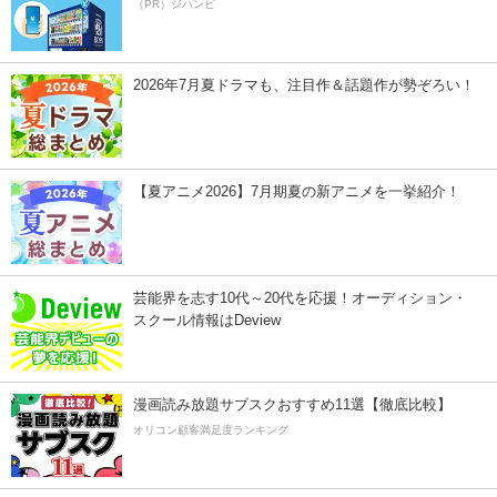
（PR）ジハンピ
2026年7月夏ドラマも、注目作＆話題作が勢ぞろい！
【夏アニメ2026】7月期夏の新アニメを一挙紹介！
芸能界を志す10代～20代を応援！オーディション・
スクール情報はDeview
漫画読み放題サブスクおすすめ11選【徹底比較】
オリコン顧客満足度ランキング