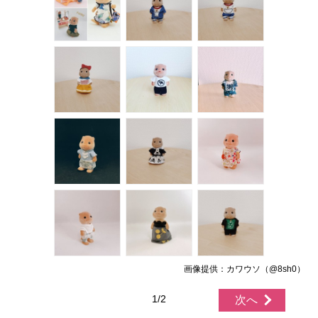
画像提供：カワウソ（@8sh0）
1/2
次へ