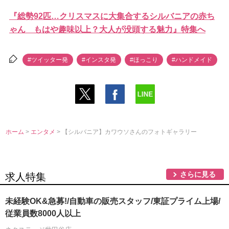
『総勢92匹…クリスマスに大集合するシルバニアの赤ち
ゃん もはや趣味以上？大人が没頭する魅力』特集へ
#ツイッター発
#インスタ発
#ほっこり
#ハンドメイド
ホーム
>
エンタメ
> 【シルバニア】カワウソさんのフォトギャラリー
さらに見る
求人特集
未経験OK&急募!/自動車の販売スタッフ/東証プライム上場/
従業員数8000人以上