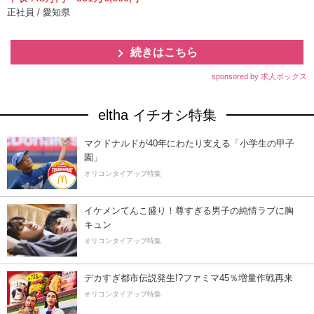
正社員 / 愛知県
続きはこちら
sponsored by 求人ボックス
eltha イチオシ特集
マクドナルドが40年にわたり支える「小学生の甲子
園」
オリコンタイアップ特集
イケメンてんこ盛り！尊すぎる男子の純情ラブに胸
キュン
オリコンタイアップ特集
デカすぎ都市伝説発生!?ファミマ45％増量作戦再来
オリコンタイアップ特集