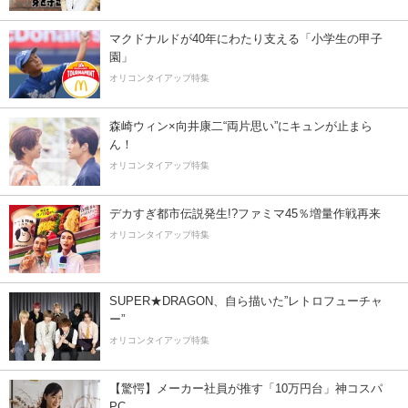
マクドナルドが40年にわたり支える「小学生の甲子
園」
オリコンタイアップ特集
森崎ウィン×向井康二“両片思い”にキュンが止まら
ん！
オリコンタイアップ特集
デカすぎ都市伝説発生!?ファミマ45％増量作戦再来
オリコンタイアップ特集
SUPER★DRAGON、自ら描いた”レトロフューチャ
ー”
オリコンタイアップ特集
【驚愕】メーカー社員が推す「10万円台」神コスパ
PC