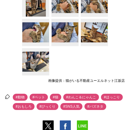
画像提供：猫がいる不動産ユーエルネット江坂店
#動物
#ペット
#猫
#わんこ＆にゃんこ
#ほっこり
#おもしろ
#びっくり
#SNS人気
#バズネタ