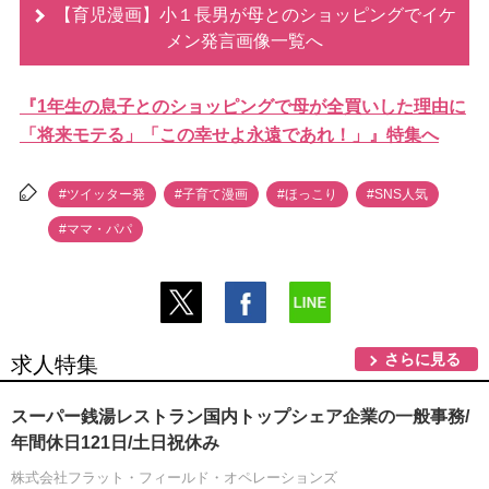
【育児漫画】小１長男が母とのショッピングでイケ
メン発言画像一覧へ
『1年生の息子とのショッピングで母が全買いした理由に
「将来モテる」「この幸せよ永遠であれ！」』特集へ
#ツイッター発
#子育て漫画
#ほっこり
#SNS人気
#ママ・パパ
さらに見る
求人特集
スーパー銭湯レストラン国内トップシェア企業の一般事務/
年間休日121日/土日祝休み
株式会社フラット・フィールド・オペレーションズ