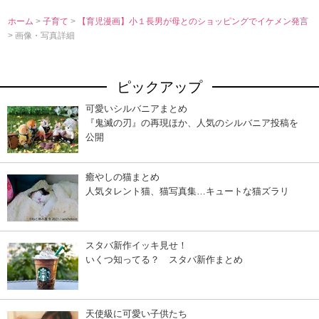
ホーム
>
子育て
>
【育児漫画】小１長男が母とのショッピングでイケメン発言
> 画像・写真詳細
ピックアップ
可愛いシルバニアまとめ
『鬼滅の刃』の再現ほか、人気のシルバニア投稿を
公開
癒やしの猫まとめ
人気タレント猫、猫写真集…キュートな猫ズラリ
スタバ新作イッキ見せ！
いくつ知ってる？ スタバ新作まとめ
天使級に可愛い子供たち