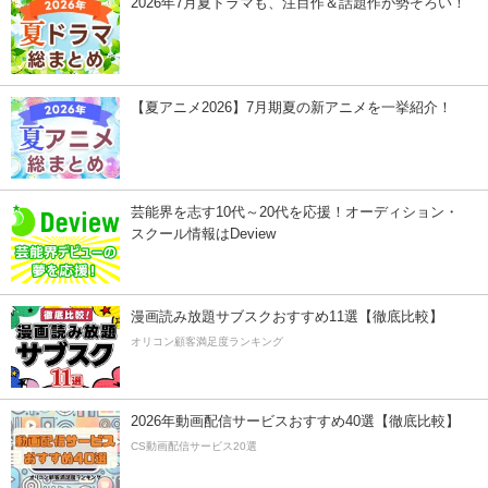
2026年7月夏ドラマも、注目作＆話題作が勢ぞろい！
【夏アニメ2026】7月期夏の新アニメを一挙紹介！
芸能界を志す10代～20代を応援！オーディション・
スクール情報はDeview
漫画読み放題サブスクおすすめ11選【徹底比較】
オリコン顧客満足度ランキング
2026年動画配信サービスおすすめ40選【徹底比較】
CS動画配信サービス20選