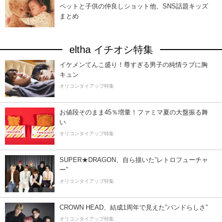
ペットと子供の仲良しショット他、SNS話題キッズ
まとめ
eltha イチオシ特集
イケメンてんこ盛り！尊すぎる男子の純情ラブに胸
キュン
オリコンタイアップ特集
お値段そのまま45％増量！ファミマ夏の大盤振る舞
い
オリコンタイアップ特集
SUPER★DRAGON、自ら描いた”レトロフューチャ
ー”
オリコンタイアップ特集
CROWN HEAD、結成1周年で見えた”バンドらしさ”
オリコンタイアップ特集