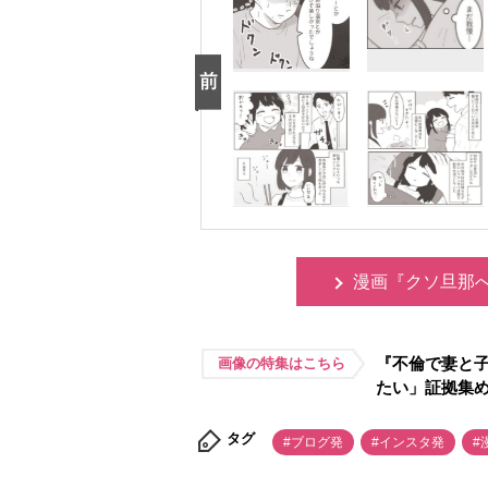
漫画『クソ旦那
『不倫で妻と
画像の特集はこちら
たい」証拠集
タグ
#ブログ発
#インスタ発
#