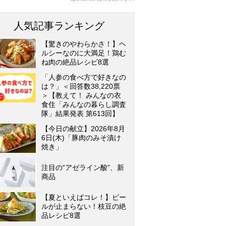
人気記事ランキング
【驚きのやわらかさ！】ヘ
ルシーなのに大満足！鶏む
ね肉の絶品レシピ8選
「人参の食べ方で好きなの
は？」＜回答数38,220票
＞【教えて！ みんなの衣
食住「みんなの暮らし調査
隊」結果発表 第613回】
【今日の献立】2026年8月
6日(木)「豚肉のみそ漬け
焼き」
注目の“アゼライン酸”、新
商品
【夏といえばコレ！】ビー
ルが止まらない！枝豆の絶
品レシピ8選