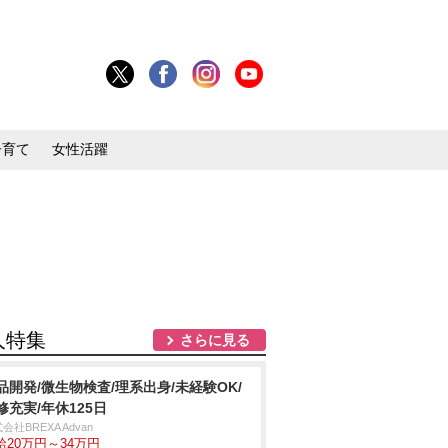
子育て
女性活躍
人特集
さらに見る
品開発/微生物検査/理系出身/未経験OK/
修充実/年休125日
会社BREXA Advan
給20万円～34万円