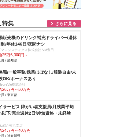
人特集
さらに見る
動販売機のドリンク補充ドライバー/週休
日制/年休146日/夜間ナシ
グマロジスティクス株式会社 VM豊田
25万6,000円～
員 / 愛知県
務職/一般事務/残業ほぼなし/服装自由/未
験OK/ボーナスあり
illeureVie株式会社
給26万円～50万円
員 / 東京都
イサービス 障がい者支援員/月残業平均
0h以下/完全週休2日制/無資格・未経験
K
trio紹介横浜支店
給24万円～40万円
員 / 神奈川県