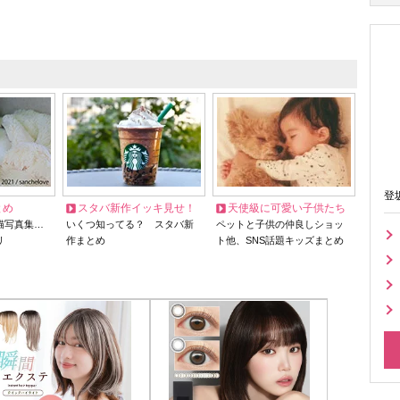
登
とめ
スタバ新作イッキ見せ！
天使級に可愛い子供たち
猫写真集…
いくつ知ってる？ スタバ新
ペットと子供の仲良しショッ
リ
作まとめ
ト他、SNS話題キッズまとめ