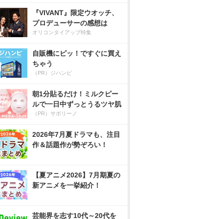
『VIVANT』限定ウオッチ、
プロデューサーの感想は
オリコンタイアップ特集
自販機にピッ！ですぐに買え
ちゃう
（PR）ジハンピ
朝1分貼るだけ！ミルクピー
ルで一日中ずっとうるツヤ肌
（PR）サボリーノ
2026年7月夏ドラマも、注目
作＆話題作が勢ぞろい！
【夏アニメ2026】7月期夏の
新アニメを一挙紹介！
芸能界を志す10代～20代を