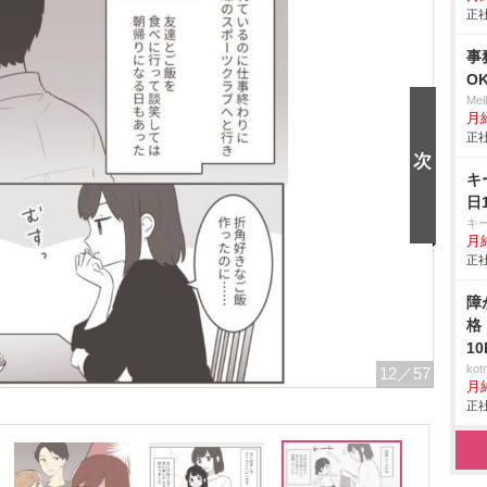
正社
事
O
Me
月
正社
キ
日
キ
月給
正社
障
格
1
ko
12
／57
月
正社