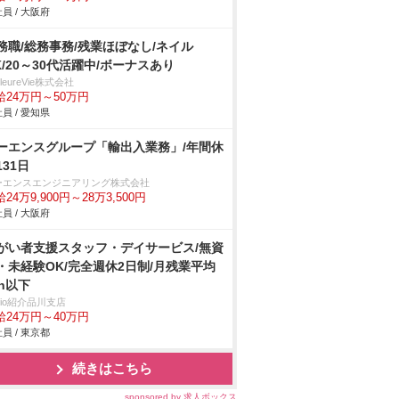
員 / 大阪府
務職/総務事務/残業ほぼなし/ネイル
K/20～30代活躍中/ボーナスあり
illeureVie株式会社
給24万円～50万円
員 / 愛知県
ーエンスグループ「輸出入業務」/年間休
131日
ーエンスエンジニアリング株式会社
24万9,900円～28万3,500円
員 / 大阪府
がい者支援スタッフ・デイサービス/無資
・未経験OK/完全週休2日制/月残業平均
0h以下
trio紹介品川支店
給24万円～40万円
員 / 東京都
続きはこちら
sponsored by 求人ボックス