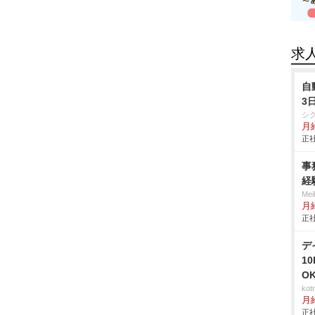
求
自
3
シ
月給
正社
事
経
Me
月
正社
デ
1
O
ko
月
正社