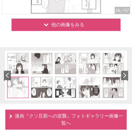
16
／57
他の画像をみる
漫画『クソ旦那への逆襲』フォトギャラリー画像一
覧へ