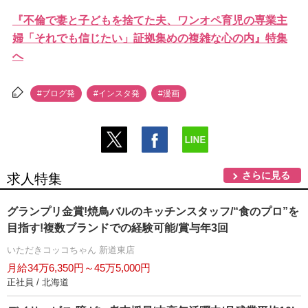
『不倫で妻と子どもを捨てた夫、ワンオペ育児の専業主
婦「それでも信じたい」証拠集めの複雑な心の内』特集
へ
#ブログ発
#インスタ発
#漫画
さらに見る
求人特集
グランプリ金賞!焼鳥バルのキッチンスタッフ/“食のプロ”を
目指す!複数ブランドでの経験可能/賞与年3回
いただきコッコちゃん 新道東店
月給34万6,350円～45万5,000円
正社員 / 北海道