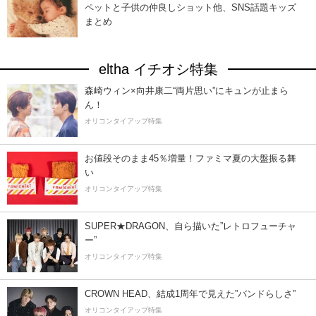
ペットと子供の仲良しショット他、SNS話題キッズ
まとめ
eltha イチオシ特集
森崎ウィン×向井康二“両片思い”にキュンが止まら
ん！
オリコンタイアップ特集
お値段そのまま45％増量！ファミマ夏の大盤振る舞
い
オリコンタイアップ特集
SUPER★DRAGON、自ら描いた”レトロフューチャ
ー”
オリコンタイアップ特集
CROWN HEAD、結成1周年で見えた”バンドらしさ”
オリコンタイアップ特集