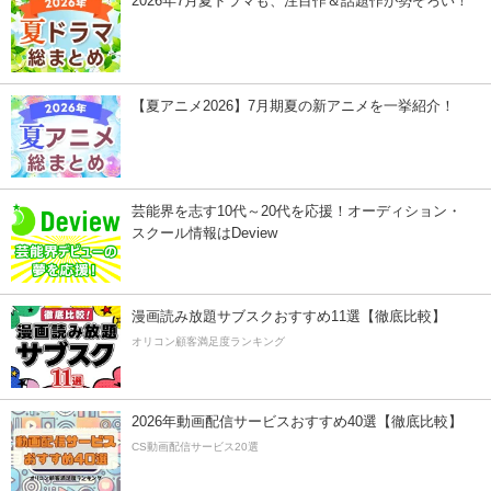
2026年7月夏ドラマも、注目作＆話題作が勢ぞろい！
【夏アニメ2026】7月期夏の新アニメを一挙紹介！
芸能界を志す10代～20代を応援！オーディション・
スクール情報はDeview
漫画読み放題サブスクおすすめ11選【徹底比較】
オリコン顧客満足度ランキング
2026年動画配信サービスおすすめ40選【徹底比較】
CS動画配信サービス20選