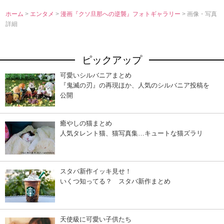
ホーム
>
エンタメ
>
漫画『クソ旦那への逆襲』フォトギャラリー
> 画像・写真
詳細
ピックアップ
可愛いシルバニアまとめ
『鬼滅の刃』の再現ほか、人気のシルバニア投稿を
公開
癒やしの猫まとめ
人気タレント猫、猫写真集…キュートな猫ズラリ
スタバ新作イッキ見せ！
いくつ知ってる？ スタバ新作まとめ
天使級に可愛い子供たち