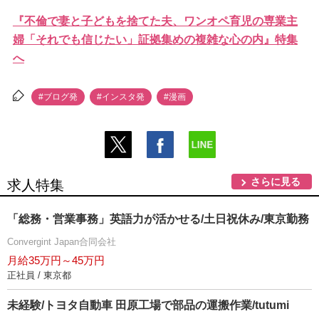
『不倫で妻と子どもを捨てた夫、ワンオペ育児の専業主
婦「それでも信じたい」証拠集めの複雑な心の内』特集
へ
#ブログ発
#インスタ発
#漫画
さらに見る
求人特集
「総務・営業事務」英語力が活かせる/土日祝休み/東京勤務
Convergint Japan合同会社
月給35万円～45万円
正社員 / 東京都
未経験/トヨタ自動車 田原工場で部品の運搬作業/tutumi