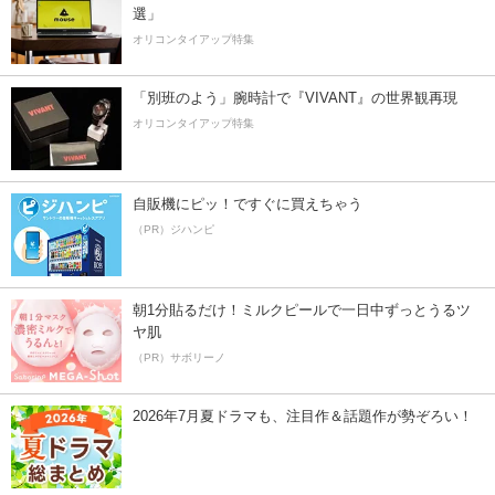
選」
オリコンタイアップ特集
「別班のよう」腕時計で『VIVANT』の世界観再現
オリコンタイアップ特集
自販機にピッ！ですぐに買えちゃう
（PR）ジハンピ
朝1分貼るだけ！ミルクピールで一日中ずっとうるツ
ヤ肌
（PR）サボリーノ
2026年7月夏ドラマも、注目作＆話題作が勢ぞろい！