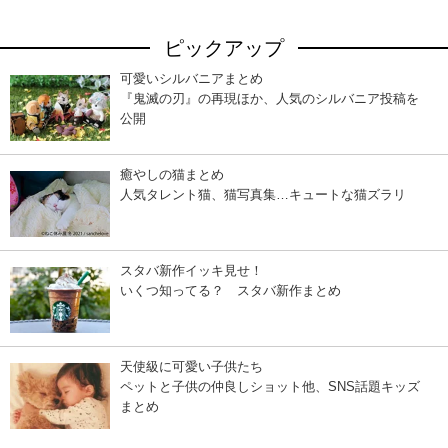
ピックアップ
可愛いシルバニアまとめ
『鬼滅の刃』の再現ほか、人気のシルバニア投稿を
公開
癒やしの猫まとめ
人気タレント猫、猫写真集…キュートな猫ズラリ
スタバ新作イッキ見せ！
いくつ知ってる？ スタバ新作まとめ
天使級に可愛い子供たち
ペットと子供の仲良しショット他、SNS話題キッズ
まとめ