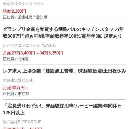
株式会社テクノスマイル
時給2,100円
正社員 / 派遣社員 / 愛知県
グランプリ金賞を受賞する焼鳥バルのキッチンスタッフ/年
収600万円超も可能!/有給取得率100%/賞与年3回 規定あり
いただきコッコちゃん 宮の沢店
月給23万8,400円～34万6,350円
正社員 / 北海道
レア求人 上場企業「建設施工管理」/未経験歓迎/土日祝休み
大豊建設株式会社
月給30万円～
正社員 / 東京都
「定員残りわずか!」未経験採用枠/ムービー編集/年間休日
125日以上
株式会社RIOT GROUP