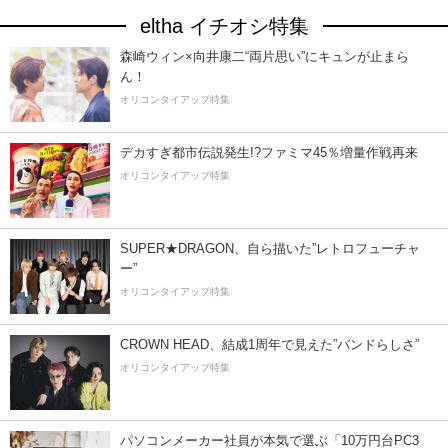
eltha イチオシ特集
森崎ウィン×向井康二“両片思い”にキュンが止まら
ん！
オリコンタイアップ特集
デカすぎ都市伝説発生!?ファミマ45％増量作戦再来
オリコンタイアップ特集
SUPER★DRAGON、自ら描いた”レトロフューチャ
ー”
オリコンタイアップ特集
CROWN HEAD、結成1周年で見えた”バンドらしさ”
オリコンタイアップ特集
パソコンメーカー社員が本気で選ぶ「10万円台PC3