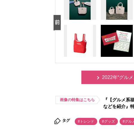
2022年“グ
『【グルメ系福
画像の特集はこちら
などを紹介』
タグ
#トレンド
#グッズ
#グル