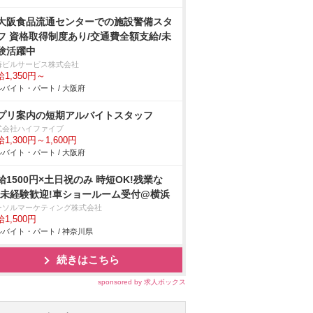
大阪食品流通センターでの施設警備スタ
フ 資格取得制度あり/交通費全額支給/未
験活躍中
海ビルサービス株式会社
1,350円～
バイト・パート / 大阪府
プリ案内の短期アルバイトスタッフ
式会社ハイファイブ
1,300円～1,600円
バイト・パート / 大阪府
給1500円×土日祝のみ 時短OK!残業な
!未経験歓迎!車ショールーム受付@横浜
ーソルマーケティング株式会社
1,500円
バイト・パート / 神奈川県
続きはこちら
sponsored by 求人ボックス