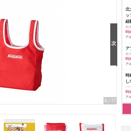
北
ッ
経
南
時給
アル
ア
株
時給
アル
時
し
パ
時給
アル
6
／77