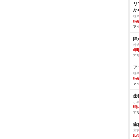
リ
か
株
時給
アル
障
株
年
アル
ア
株
時給
アル
歯
小
時給
アル
歯
宮
時給