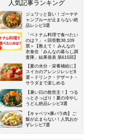
人気記事ランキング
ジュワッと旨い！ゴーヤチ
ャンプルーが止まらない絶
品レシピ3選
「ベトナム料理で食べたい
のは？」＜回答数38,109
票＞【教えて！ みんなの
衣食住「みんなの暮らし調
査隊」結果発表 第615回】
【夏の水分・栄養補給に】
スイカのアレンジレシピ8
選～ドリンク・デザート・
サラダまで楽しめる
【暑い日の救世主！】つる
っとさっぱり！夏の冷やし
うどん絶品レシピ3選
【キャベツ×豚バラ肉】ご
飯が止まらない！人気おか
ずレシピ7選