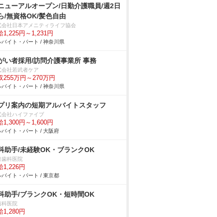
ニューアルオープン/日勤介護職員/週2日
ら/無資格OK/髪色自由
式会社日本アメニティライフ協会
1,225円～1,231円
バイト・パート / 神奈川県
がい者採用/訪問介護事業所 事務
式会社若武者ケア
収255万円～270万円
バイト・パート / 神奈川県
プリ案内の短期アルバイトスタッフ
式会社ハイファイブ
1,300円～1,600円
バイト・パート / 大阪府
科助手/未経験OK・ブランクOK
泉歯科医院
1,226円
バイト・パート / 東京都
科助手/ブランクOK・短時間OK
歯科医院
1,280円