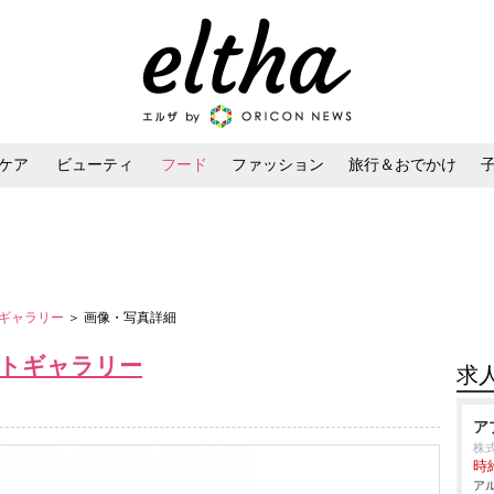
ケア
ビューティ
フード
ファッション
旅行＆おでかけ
ンケア
ダイエット・ボディケア
ヘアスタイル・ヘアアレンジ
トギャラリー
＞ 画像・写真詳細
ォトギャラリー
求
ア
株
時給
アル