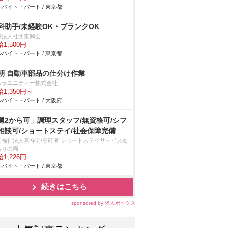
バイト・パート / 東京都
科助手/未経験OK・ブランクOK
療法人社団東興会
1,500円
バイト・パート / 東京都
朝 自動車部品の仕分け作業
ムラユニティー株式会社
1,350円～
バイト・パート / 大阪府
週2から可」調理スタッフ/無資格可/シフ
相談可/ショートステイ/社会保障完備
会福祉法人嘉祥会/高齢者 ショートステイサービスぬ
もりの園
1,226円
バイト・パート / 東京都
続きはこちら
sponsored by 求人ボックス