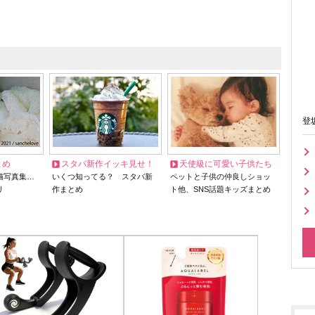
登
とめ
スタバ新作イッキ見せ！
天使級に可愛い子供たち
猫写真集…
いくつ知ってる？ スタバ新
ペットと子供の仲良しショッ
リ
作まとめ
ト他、SNS話題キッズまとめ