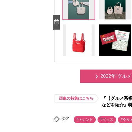
2022年“グ
『【グルメ系福
画像の特集はこちら
などを紹介』
タグ
#トレンド
#グッズ
#グル