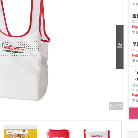
アル
歯
医
時給
アル
早
キ
時給
アル
「
ト
社
く
時給
アル
8
／77