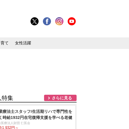
子育て
女性活躍
人特集
さらに見る
業療法士スタッフ/生活期リハで専門性を
く時給1932円在宅復帰支援を学べる老健
会医療法人財団 仁医会
1,932円～