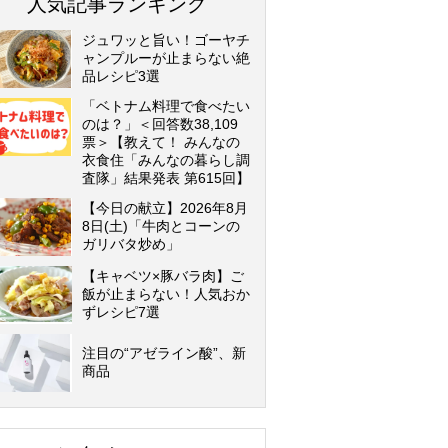
人気記事ランキング
ジュワッと旨い！ゴーヤチ
ャンプルーが止まらない絶
品レシピ3選
「ベトナム料理で食べたい
のは？」＜回答数38,109
票＞【教えて！ みんなの
衣食住「みんなの暮らし調
査隊」結果発表 第615回】
【今日の献立】2026年8月
8日(土)「牛肉とコーンの
ガリバタ炒め」
【キャベツ×豚バラ肉】ご
飯が止まらない！人気おか
ずレシピ7選
注目の“アゼライン酸”、新
商品