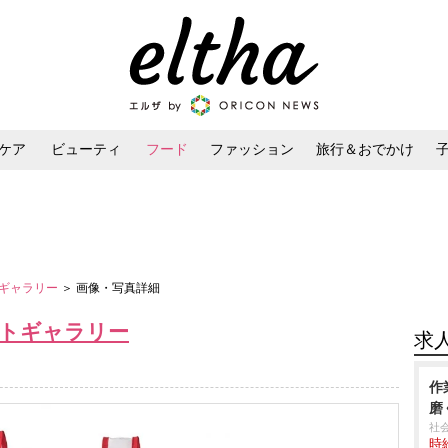
ケア
ビューティ
フード
ファッション
旅行＆おでかけ
ンケア
ダイエット・ボディケア
ヘアスタイル・ヘアアレンジ
トギャラリー
＞ 画像・写真詳細
ォトギャラリー
求
作
磨
社
時給