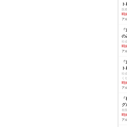
ト
医
時給
アル
「
の
社
時給
アル
「
ト
社
く
時給
アル
「
グ
有
時給
アル