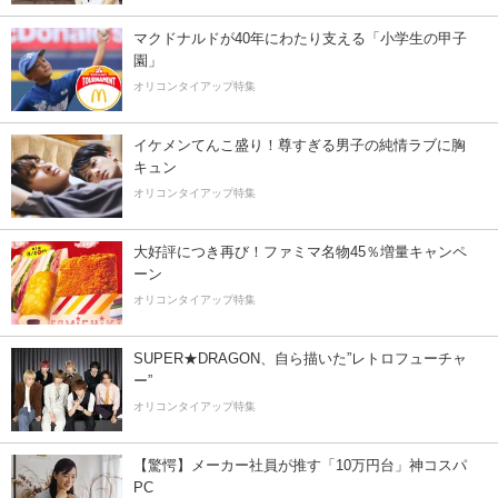
マクドナルドが40年にわたり支える「小学生の甲子
園」
オリコンタイアップ特集
イケメンてんこ盛り！尊すぎる男子の純情ラブに胸
キュン
オリコンタイアップ特集
大好評につき再び！ファミマ名物45％増量キャンペ
ーン
オリコンタイアップ特集
SUPER★DRAGON、自ら描いた”レトロフューチャ
ー”
オリコンタイアップ特集
【驚愕】メーカー社員が推す「10万円台」神コスパ
PC