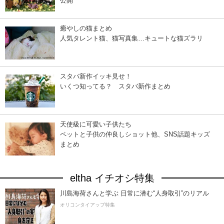
公開
癒やしの猫まとめ
人気タレント猫、猫写真集…キュートな猫ズラリ
スタバ新作イッキ見せ！
いくつ知ってる？ スタバ新作まとめ
天使級に可愛い子供たち
ペットと子供の仲良しショット他、SNS話題キッズ
まとめ
eltha イチオシ特集
川島海荷さんと学ぶ 日常に潜む“人身取引”のリアル
オリコンタイアップ特集