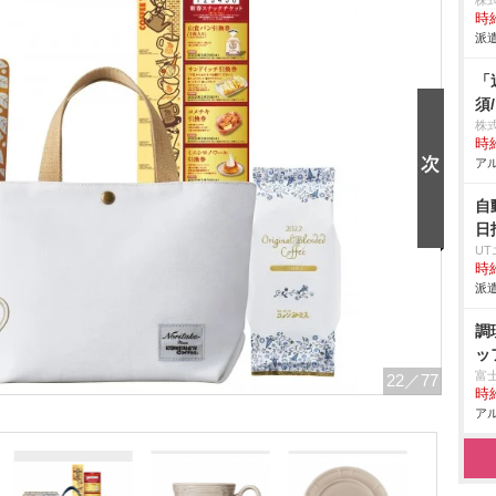
株
時給
派遣
「
須
株
時給
アル
自
日
U
時給
派遣
調
ッ
富
22
／77
時給
アル