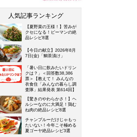
人気記事ランキング
【夏野菜の王様！】苦みが
クセになる！ピーマンの絶
品レシピ8選
【今日の献立】2026年8月
7日(金)「鯛茶漬け」
「暑い日に飲みたいドリン
クは？」＜回答数38,386
票＞【教えて！ みんなの
衣食住「みんなの暮らし調
査隊」結果発表 第614回】
【驚きのやわらかさ！】ヘ
ルシーなのに大満足！鶏む
ね肉の絶品レシピ8選
チャンプルーだけじゃもっ
たいない！今年こそ極める
夏ゴーヤ絶品レシピ3選