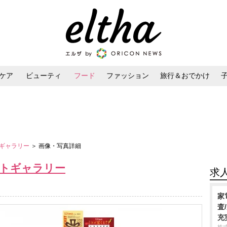
ケア
ビューティ
フード
ファッション
旅行＆おでかけ
ンケア
ダイエット・ボディケア
ヘアスタイル・ヘアアレンジ
トギャラリー
＞ 画像・写真詳細
ォトギャラリー
求
家
査
充