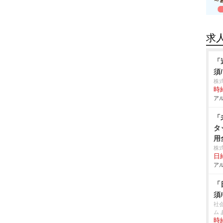
求
「
須
株
時給
アル
「
タ
用
株
日給
アル
「
須
社
ム
時給