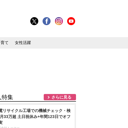
子育て
女性活躍
人特集
さらに見る
電リサイクル工場での機械チェック・検
/月33万超 土日祝休み+年間123日でオフ
実