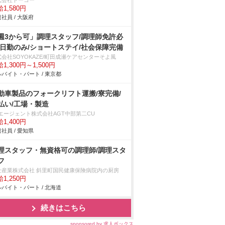
式会社トーコー
1,580円
社員 / 大阪府
週3から可」調理スタッフ/調理師免許必
/日勤のみ/ショートステイ/社会保障完備
式会社SOYOKAZE/町田成瀬ケアセンターそよ風
1,300円～1,500円
バイト・パート / 東京都
動車製品のフォークリフト運搬/寮完備/
払い/工場・製造
Tエージェント株式会社AGT中部第二CU
1,400円
社員 / 愛知県
理スタッフ・無資格可の調理師/調理スタ
フ
士産業株式会社 斜里町国民健康保険病院内の厨房
1,250円
バイト・パート / 北海道
続きはこちら
sponsored by 求人ボックス