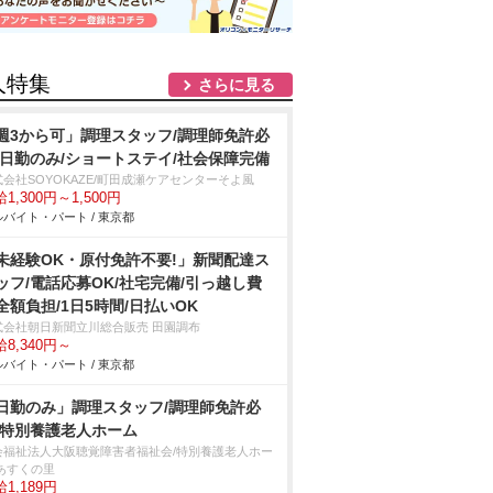
人特集
さらに見る
週3から可」調理スタッフ/調理師免許必
/日勤のみ/ショートステイ/社会保障完備
式会社SOYOKAZE/町田成瀬ケアセンターそよ風
1,300円～1,500円
バイト・パート / 東京都
未経験OK・原付免許不要!」新聞配達ス
ッフ/電話応募OK/社宅完備/引っ越し費
全額負担/1日5時間/日払いOK
式会社朝日新聞立川総合販売 田園調布
8,340円～
バイト・パート / 東京都
日勤のみ」調理スタッフ/調理師免許必
/特別養護老人ホーム
会福祉法人大阪聴覚障害者福祉会/特別養護老人ホー
 あすくの里
1,189円