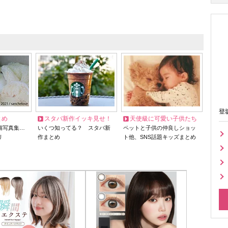
登
とめ
スタバ新作イッキ見せ！
天使級に可愛い子供たち
猫写真集…
いくつ知ってる？ スタバ新
ペットと子供の仲良しショッ
リ
作まとめ
ト他、SNS話題キッズまとめ