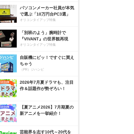
パソコンメーカー社員が本気
で選ぶ「10万円台PC3選」
オリコンタイアップ特集
「別班のよう」腕時計で
『VIVANT』の世界観再現
オリコンタイアップ特集
自販機にピッ！ですぐに買え
ちゃう
（PR）ジハンピ
2026年7月夏ドラマも、注目
作＆話題作が勢ぞろい！
【夏アニメ2026】7月期夏の
新アニメを一挙紹介！
芸能界を志す10代～20代を