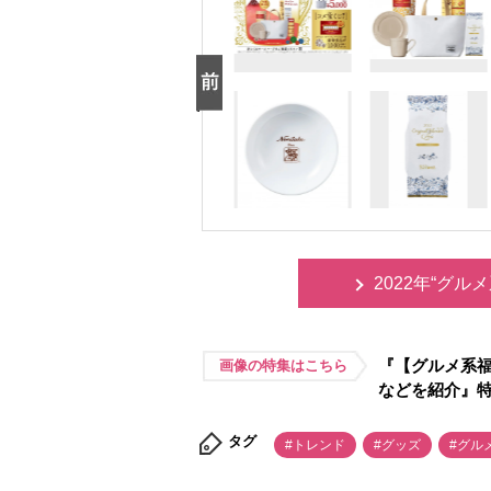
2022年“グ
『【グルメ系福
画像の特集はこちら
などを紹介』
タグ
#トレンド
#グッズ
#グル