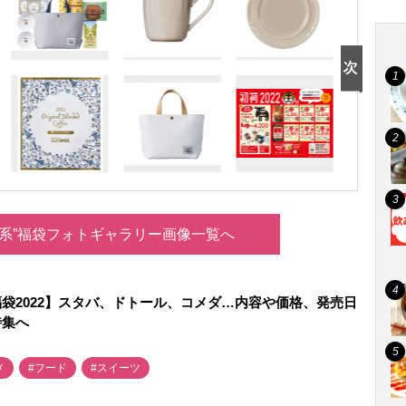
ルメ系”福袋フォトギャラリー画像一覧へ
袋2022】スタバ、ドトール、コメダ…内容や価格、発売日
特集へ
メ
#フード
#スイーツ