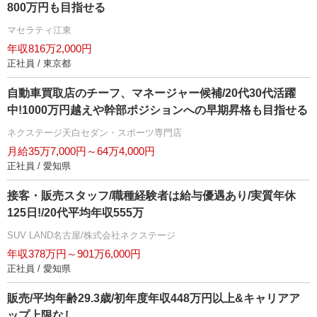
800万円も目指せる
マセラティ江東
年収816万2,000円
正社員 / 東京都
自動車買取店のチーフ、マネージャー候補/20代30代活躍
中!1000万円越えや幹部ポジションへの早期昇格も目指せる
ネクステージ天白セダン・スポーツ専門店
月給35万7,000円～64万4,000円
正社員 / 愛知県
接客・販売スタッフ/職種経験者は給与優遇あり/実質年休
125日!/20代平均年収555万
SUV LAND名古屋/株式会社ネクステージ
年収378万円～901万6,000円
正社員 / 愛知県
販売/平均年齢29.3歳/初年度年収448万円以上&キャリアア
ップ上限なし