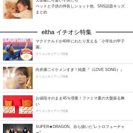
天使級に可愛い子供たち
ペットと子供の仲良しショット他、SNS話題キッズ
まとめ
eltha イチオシ特集
マクドナルドが40年にわたり支える「小学生の甲子
園」
オリコンタイアップ特集
向井康二イケメンすぎ！純愛『（LOVE SONG）』
オリコンタイアップ特集
お値段そのまま45％増量！ファミマ夏の大盤振る舞
い
オリコンタイアップ特集
SUPER★DRAGON、自ら描いた”レトロフューチャ
ー”