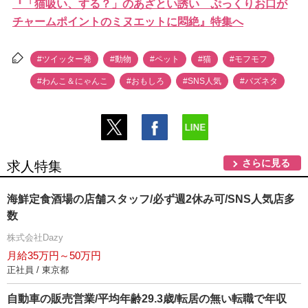
『「猫吸い、する？」のあざとい誘い ぷっくりお口が
チャームポイントのミヌエットに悶絶』特集へ
#ツイッター発
#動物
#ペット
#猫
#モフモフ
#わんこ＆にゃんこ
#おもしろ
#SNS人気
#バズネタ
さらに見る
求人特集
海鮮定食酒場の店舗スタッフ/必ず週2休み可/SNS人気店多
数
株式会社Dazy
月給35万円～50万円
正社員 / 東京都
自動車の販売営業/平均年齢29.3歳/転居の無い転職で年収