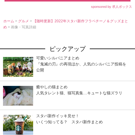
sponsored by 求人ボックス
ホーム
>
グルメ
>
【随時更新】2022年スタバ新作フラペチーノ＆グッズまと
め
> 画像・写真詳細
ピックアップ
可愛いシルバニアまとめ
『鬼滅の刃』の再現ほか、人気のシルバニア投稿を
公開
癒やしの猫まとめ
人気タレント猫、猫写真集…キュートな猫ズラリ
スタバ新作イッキ見せ！
いくつ知ってる？ スタバ新作まとめ