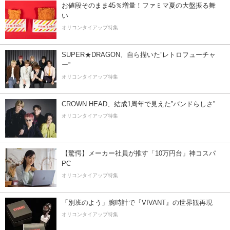
お値段そのまま45％増量！ファミマ夏の大盤振る舞
い
オリコンタイアップ特集
SUPER★DRAGON、自ら描いた”レトロフューチャ
ー”
オリコンタイアップ特集
CROWN HEAD、結成1周年で見えた”バンドらしさ”
オリコンタイアップ特集
【驚愕】メーカー社員が推す「10万円台」神コスパ
PC
オリコンタイアップ特集
「別班のよう」腕時計で『VIVANT』の世界観再現
オリコンタイアップ特集