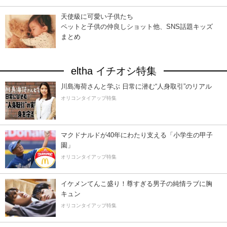
天使級に可愛い子供たち
ペットと子供の仲良しショット他、SNS話題キッズ
まとめ
eltha イチオシ特集
川島海荷さんと学ぶ 日常に潜む“人身取引”のリアル
オリコンタイアップ特集
マクドナルドが40年にわたり支える「小学生の甲子
園」
オリコンタイアップ特集
イケメンてんこ盛り！尊すぎる男子の純情ラブに胸
キュン
オリコンタイアップ特集