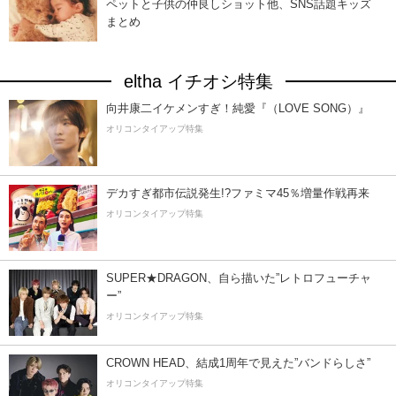
ペットと子供の仲良しショット他、SNS話題キッズ
まとめ
eltha イチオシ特集
向井康二イケメンすぎ！純愛『（LOVE SONG）』
オリコンタイアップ特集
デカすぎ都市伝説発生!?ファミマ45％増量作戦再来
オリコンタイアップ特集
SUPER★DRAGON、自ら描いた”レトロフューチャ
ー”
オリコンタイアップ特集
CROWN HEAD、結成1周年で見えた”バンドらしさ”
オリコンタイアップ特集