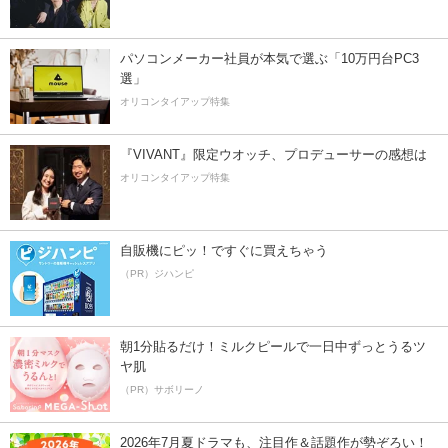
パソコンメーカー社員が本気で選ぶ「10万円台PC3
選」
オリコンタイアップ特集
『VIVANT』限定ウオッチ、プロデューサーの感想は
オリコンタイアップ特集
自販機にピッ！ですぐに買えちゃう
（PR）ジハンピ
朝1分貼るだけ！ミルクピールで一日中ずっとうるツ
ヤ肌
（PR）サボリーノ
2026年7月夏ドラマも、注目作＆話題作が勢ぞろい！