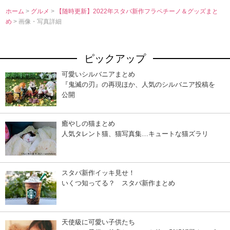
ホーム
>
グルメ
>
【随時更新】2022年スタバ新作フラペチーノ＆グッズまと
め
> 画像・写真詳細
ピックアップ
可愛いシルバニアまとめ
『鬼滅の刃』の再現ほか、人気のシルバニア投稿を
公開
癒やしの猫まとめ
人気タレント猫、猫写真集…キュートな猫ズラリ
スタバ新作イッキ見せ！
いくつ知ってる？ スタバ新作まとめ
天使級に可愛い子供たち