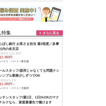
人特集
さらに見る
らぼし銀行 お客さま担当 週3程度／多摩
社内の各支店
式会社きらぼし銀行
1,360円
バイト・パート / 東京都
ールスタッフ/器用じゃなくても問題ナシ
シンプル業務少しずつでOK
式会社はなまる
1,200円～
バイト・パート / 大阪府
ッチンスタッフ/週1日、1日2hOKのマク
ナルドなら、家庭最優先で働けます