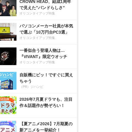
CROWN HEAD、結成1周年
で見えた”バンドらしさ”
オリコンタイアップ特集
パソコンメーカー社員が本気
で選ぶ「10万円台PC3選」
オリコンタイアップ特集
一番似合う登場人物は…
『VIVANT』限定ウオッチ
オリコンタイアップ特集
自販機にピッ！ですぐに買え
ちゃう
（PR）ジハンピ
2026年7月夏ドラマも、注目
作＆話題作が勢ぞろい！
【夏アニメ2026】7月期夏の
新アニメを一挙紹介！