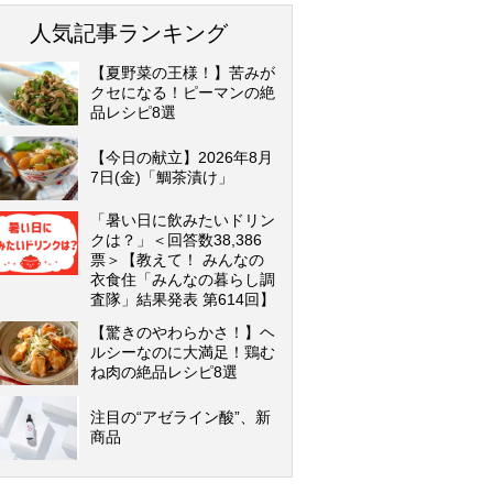
人気記事ランキング
【夏野菜の王様！】苦みが
クセになる！ピーマンの絶
品レシピ8選
【今日の献立】2026年8月
7日(金)「鯛茶漬け」
「暑い日に飲みたいドリン
クは？」＜回答数38,386
票＞【教えて！ みんなの
衣食住「みんなの暮らし調
査隊」結果発表 第614回】
【驚きのやわらかさ！】ヘ
ルシーなのに大満足！鶏む
ね肉の絶品レシピ8選
注目の“アゼライン酸”、新
商品