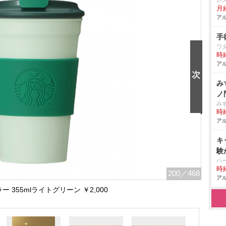
レ
月
アル
手
ワ
時給
アル
み
ノ
み
時給
アル
キ
験
ハ
時給
200
／468
アル
ラー 355mlライトグリーン ￥2,000