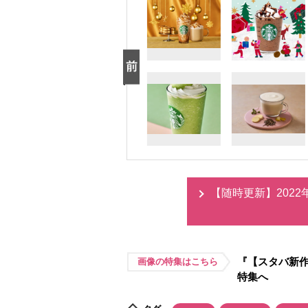
【随時更新】202
『【スタバ新作
画像の特集はこちら
特集へ