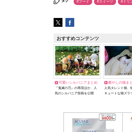
タグ
#フード
#スイーツ
#ドリ
おすすめコンテンツ
可愛いシルバニアまとめ
癒やしの猫ま
『鬼滅の刃』の再現ほか、人
人気タレント猫、
気のシルバニア投稿を公開
キュートな猫ズラ