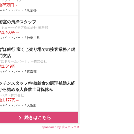
ストラン ココット
給25万円～
バイト・パート / 東京都
術室の清掃スタッフ
タキューセイモア株式会社 業務部
1,400円～
バイト・パート / 神奈川県
ずほ銀行 宝くじ売り場での接客業務／虎
門支店
ずほドリームパートナー株式会社
1,349円
バイト・パート / 東京都
ッチンスタッフ/学校給食の調理補助未経
から始める人多数土日祝休み
ーベスト株式会社
1,177円～
バイト・パート / 大阪府
続きはこちら
sponsored by 求人ボックス