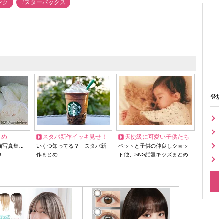
ンク
#スターバックス
登
とめ
スタバ新作イッキ見せ！
天使級に可愛い子供たち
猫写真集…
いくつ知ってる？ スタバ新
ペットと子供の仲良しショッ
リ
作まとめ
ト他、SNS話題キッズまとめ