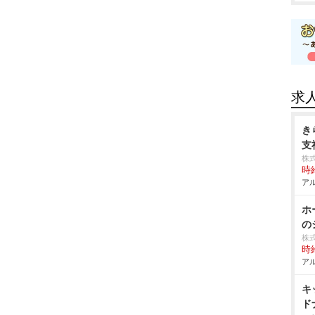
求
き
支
株
時給
アル
ホ
の
株
時給
アル
キ
ド