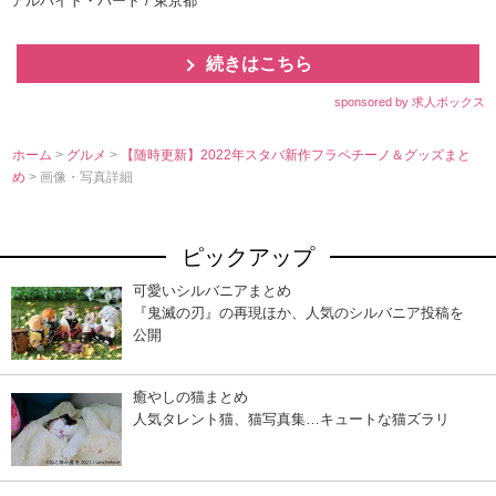
アルバイト・パート / 東京都
続きはこちら
sponsored by 求人ボックス
ホーム
>
グルメ
>
【随時更新】2022年スタバ新作フラペチーノ＆グッズまと
め
> 画像・写真詳細
ピックアップ
可愛いシルバニアまとめ
『鬼滅の刃』の再現ほか、人気のシルバニア投稿を
公開
癒やしの猫まとめ
人気タレント猫、猫写真集…キュートな猫ズラリ