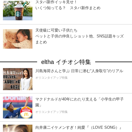
スタバ新作イッキ見せ！
いくつ知ってる？ スタバ新作まとめ
天使級に可愛い子供たち
ペットと子供の仲良しショット他、SNS話題キッズ
まとめ
eltha イチオシ特集
川島海荷さんと学ぶ 日常に潜む“人身取引”のリアル
オリコンタイアップ特集
マクドナルドが40年にわたり支える「小学生の甲子
園」
オリコンタイアップ特集
向井康二イケメンすぎ！純愛『（LOVE SONG）』