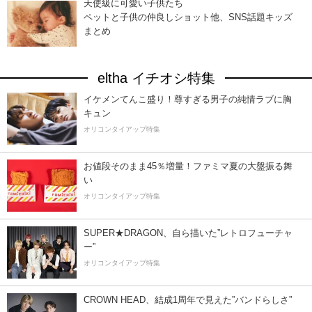
天使級に可愛い子供たち
ペットと子供の仲良しショット他、SNS話題キッズ
まとめ
eltha イチオシ特集
イケメンてんこ盛り！尊すぎる男子の純情ラブに胸
キュン
オリコンタイアップ特集
お値段そのまま45％増量！ファミマ夏の大盤振る舞
い
オリコンタイアップ特集
SUPER★DRAGON、自ら描いた”レトロフューチャ
ー”
オリコンタイアップ特集
CROWN HEAD、結成1周年で見えた”バンドらしさ”