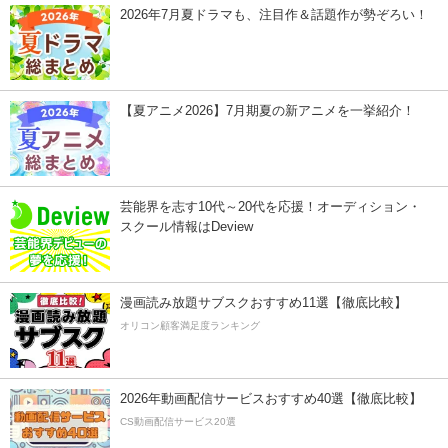
2026年7月夏ドラマも、注目作＆話題作が勢ぞろい！
【夏アニメ2026】7月期夏の新アニメを一挙紹介！
芸能界を志す10代～20代を応援！オーディション・
スクール情報はDeview
漫画読み放題サブスクおすすめ11選【徹底比較】
オリコン顧客満足度ランキング
2026年動画配信サービスおすすめ40選【徹底比較】
CS動画配信サービス20選