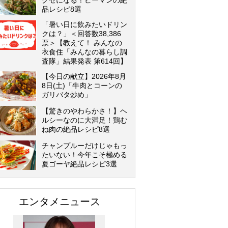
クセになる！ピーマンの絶
品レシピ8選
「暑い日に飲みたいドリン
クは？」＜回答数38,386
票＞【教えて！ みんなの
衣食住「みんなの暮らし調
査隊」結果発表 第614回】
【今日の献立】2026年8月
8日(土)「牛肉とコーンの
ガリバタ炒め」
【驚きのやわらかさ！】ヘ
ルシーなのに大満足！鶏む
ね肉の絶品レシピ8選
チャンプルーだけじゃもっ
たいない！今年こそ極める
夏ゴーヤ絶品レシピ3選
エンタメニュース