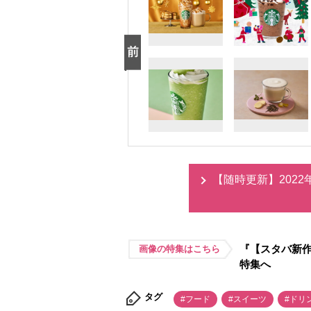
【随時更新】202
『【スタバ新作
画像の特集はこちら
特集へ
タグ
#フード
#スイーツ
#ドリ