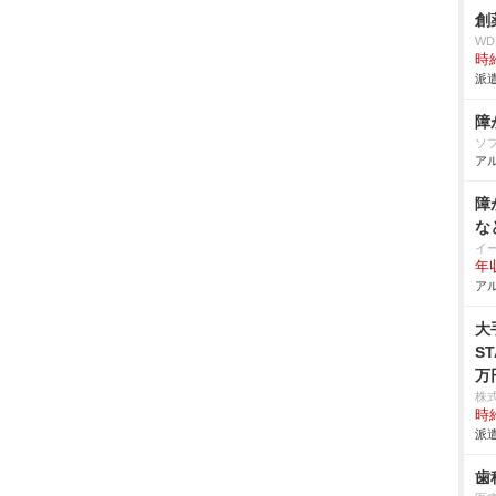
創
W
時給
派遣
障
ソ
アル
障
な
イ
年
アル
大
S
万
充
株
時給
派遣
歯