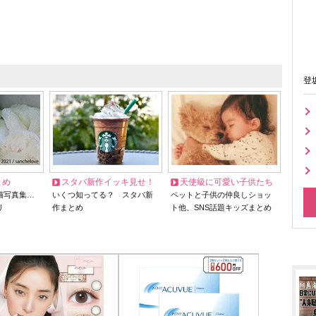
登
とめ
スタバ新作イッキ見せ！
天使級に可愛い子供たち
猫写真集…
いくつ知ってる？ スタバ新
ペットと子供の仲良しショッ
リ
作まとめ
ト他、SNS話題キッズまとめ