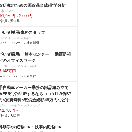
薬研究のための医薬品合成/化学分析
DB株式会社
1,950円～2,000円
社員 / 愛知県
がい者採用/事務スタッフ
フィアメディ株式会社
バイト・パート / 神奈川県
がい者採用/「熊本センター 」動画監視
どのオフィスワーク
ー・ガーディアン株式会社
収148万円
バイト・パート / 東京都
手自動車メーカー勤務の部品組み立て
TAFF/所持金UPするならココ!/月収例37
円×寮費無料×慰労金総額48万円など手当
実
式会社オールキャスティング
1,700円～
社員 / 大阪府
科助手/未経験OK・扶養内勤務OK