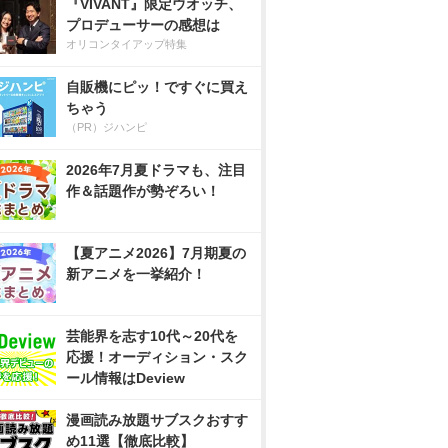
『VIVANT』限定ウオッチ、
プロデューサーの感想は
オリコンタイアップ特集
自販機にピッ！ですぐに買え
ちゃう
（PR）ジハンピ
2026年7月夏ドラマも、注目
作＆話題作が勢ぞろい！
【夏アニメ2026】7月期夏の
新アニメを一挙紹介！
芸能界を志す10代～20代を
応援！オーディション・スク
ール情報はDeview
漫画読み放題サブスクおすす
め11選【徹底比較】