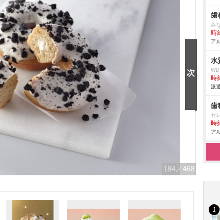
歯
み
時給
アル
水
W
時給
派遣
歯
セ
時給
アル
184
／468