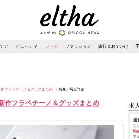
ケア
ビューティ
フード
ファッション
旅行＆おでかけ
ンケア
ダイエット・ボディケア
ヘアスタイル・ヘアアレンジ
バ新作フラペチーノ＆グッズまとめ
＞ 画像・写真詳細
バ新作フラペチーノ＆グッズまとめ
求
歯
医
時給
アル