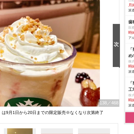
日
月給
派遣
歯
医
時給
アル
「
め
株
時給
派遣
「
工
株
時給
138
／468
派遣
』は9月1日から20日までの限定販売※なくなり次第終了