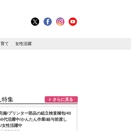
子育て
女性活躍
人特集
さらに見る
完備/プリンター部品の組立検査梱包/40
50代活躍中/かんたん作業/給与前渡し
K/女性活躍中