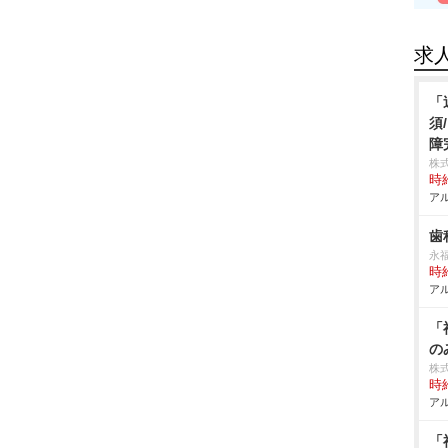
求
「
須
障
株
時給
アル
歯
永
時給
アル
「
の
株
時給
アル
「