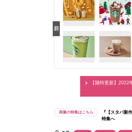
【随時更新】202
『【スタバ新作
画像の特集はこちら
特集へ