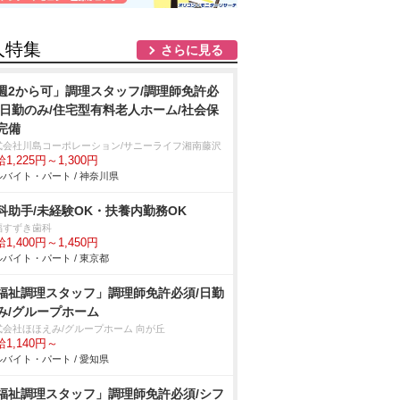
人特集
さらに見る
週2から可」調理スタッフ/調理師免許必
/日勤のみ/住宅型有料老人ホーム/社会保
完備
式会社川島コーポレーション/サニーライフ湘南藤沢
1,225円～1,300円
バイト・パート / 神奈川県
科助手/未経験OK・扶養内勤務OK
福すずき歯科
1,400円～1,450円
バイト・パート / 東京都
福祉調理スタッフ」調理師免許必須/日勤
み/グループホーム
式会社ほほえみ/グループホーム 向が丘
1,140円～
バイト・パート / 愛知県
福祉調理スタッフ」調理師免許必須/シフ