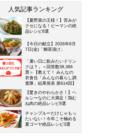
人気記事ランキング
【夏野菜の王様！】苦みが
クセになる！ピーマンの絶
品レシピ8選
【今日の献立】2026年8月
7日(金)「鯛茶漬け」
「暑い日に飲みたいドリン
クは？」＜回答数38,386
票＞【教えて！ みんなの
衣食住「みんなの暮らし調
査隊」結果発表 第614回】
【驚きのやわらかさ！】ヘ
ルシーなのに大満足！鶏む
ね肉の絶品レシピ8選
チャンプルーだけじゃもっ
たいない！今年こそ極める
夏ゴーヤ絶品レシピ3選