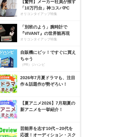
【驚愕】メーカー社員が推す
「10万円台」神コスパPC
オリコンタイアップ特集
「別班のよう」腕時計で
『VIVANT』の世界観再現
オリコンタイアップ特集
自販機にピッ！ですぐに買え
ちゃう
（PR）ジハンピ
2026年7月夏ドラマも、注目
作＆話題作が勢ぞろい！
【夏アニメ2026】7月期夏の
新アニメを一挙紹介！
芸能界を志す10代～20代を
応援！オーディション・スク