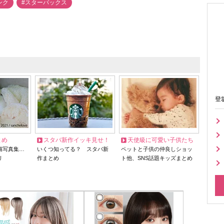
ンク
#スターバックス
登
とめ
スタバ新作イッキ見せ！
天使級に可愛い子供たち
猫写真集…
いくつ知ってる？ スタバ新
ペットと子供の仲良しショッ
リ
作まとめ
ト他、SNS話題キッズまとめ