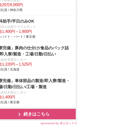
総工産株式会社
29万8,000円
社員 / 神奈川県
科助手/平日のみOK
療法人社団スマイルデント
1,400円～1,800円
バイト・パート / 東京都
寮完備」豚肉の仕分け/食品のパック詰
/即入寮/製造・工場/日勤/日払い
式会社京栄センター
1,220円～1,525円
社員 / 北海道
寮完備」車体部品の製造/即入寮/製造・
場/日勤/日払い/工場・製造
式会社京栄センター
1,400円
社員 / 東京都
続きはこちら
sponsored by 求人ボックス