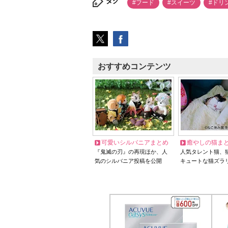
タグ
#フード
#スイーツ
#ドリ
おすすめコンテンツ
可愛いシルバニアまとめ
癒やしの猫ま
『鬼滅の刃』の再現ほか、人
人気タレント猫、
気のシルバニア投稿を公開
キュートな猫ズラ