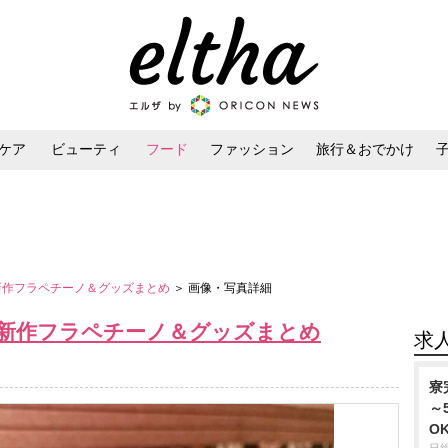
ケア
ビューティ
フード
ファッション
旅行＆おでかけ
ンケア
ダイエット・ボディケア
ヘアスタイル・ヘアアレンジ
バ新作フラペチーノ＆グッズまとめ
＞ 画像・写真詳細
バ新作フラペチーノ＆グッズまとめ
求
寮
～
O