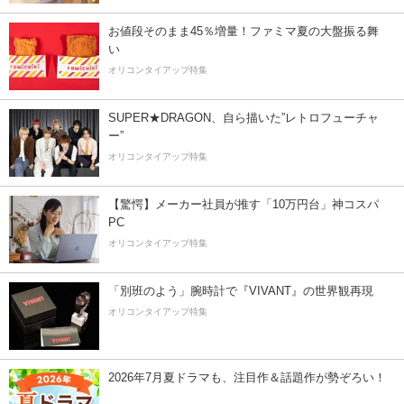
お値段そのまま45％増量！ファミマ夏の大盤振る舞
い
オリコンタイアップ特集
SUPER★DRAGON、自ら描いた”レトロフューチャ
ー”
オリコンタイアップ特集
【驚愕】メーカー社員が推す「10万円台」神コスパ
PC
オリコンタイアップ特集
「別班のよう」腕時計で『VIVANT』の世界観再現
オリコンタイアップ特集
2026年7月夏ドラマも、注目作＆話題作が勢ぞろい！