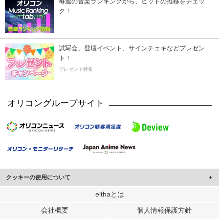
毎週の音楽ランキングから、ヒットの推移をチェッ
ク！
試写会、登壇イベント、サインチェキなどプレゼン
ト！
プレゼント特集
オリコングループサイト
クッキーの使用について
このサイトでは Cookie を使用して、ユーザーに合わせたコンテンツや広告の
elthaとは
表示、ソーシャル メディア機能の提供、広告の表示回数やクリック数の測定を
会社概要
個人情報保護方針
行っています。
また、ユーザーによるサイトの利用状況についても情報を収集し、ソーシャル