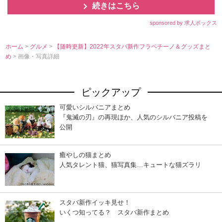
続きはこちら
sponsored by 求人ボックス
ホーム
>
グルメ
>
【随時更新】2022年スタバ新作フラペチーノ＆グッズまと
め
> 画像・写真詳細
ピックアップ
可愛いシルバニアまとめ
『鬼滅の刃』の再現ほか、人気のシルバニア投稿を
公開
癒やしの猫まとめ
人気タレント猫、猫写真集…キュートな猫ズラリ
スタバ新作イッキ見せ！
いくつ知ってる？ スタバ新作まとめ