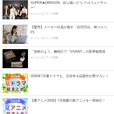
SUPER★DRAGON、自ら描いた”レトロフューチャ
ー”
オリコンタイアップ特集
【驚愕】メーカー社員が推す「10万円台」神コスパ
PC
オリコンタイアップ特集
「別班のよう」腕時計で『VIVANT』の世界観再現
オリコンタイアップ特集
2026年7月夏ドラマも、注目作＆話題作が勢ぞろい！
【夏アニメ2026】7月期夏の新アニメを一挙紹介！