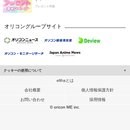
プレゼント特集
オリコングループサイト
クッキーの使用について
このサイトでは Cookie を使用して、ユーザーに合わせたコンテンツや広告の
elthaとは
表示、ソーシャル メディア機能の提供、広告の表示回数やクリック数の測定を
会社概要
個人情報保護方針
行っています。
また、ユーザーによるサイトの利用状況についても情報を収集し、ソーシャル
お問い合わせ
採用情報
メディアや広告配信、データ解析の各パートナーに提供しています。
各パートナーは、この情報とユーザーが各パートナーに提供した他の情報や、
© oricon ME inc.
ユーザーが各パートナーのサービスを使用したときに収集した他の情報を組み
合わせて使用することがあります。