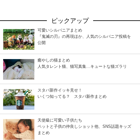
ピックアップ
可愛いシルバニアまとめ
『鬼滅の刃』の再現ほか、人気のシルバニア投稿を
公開
癒やしの猫まとめ
人気タレント猫、猫写真集…キュートな猫ズラリ
スタバ新作イッキ見せ！
いくつ知ってる？ スタバ新作まとめ
天使級に可愛い子供たち
ペットと子供の仲良しショット他、SNS話題キッズ
まとめ