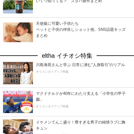
いくつ知ってる？ スタバ新作まとめ
天使級に可愛い子供たち
ペットと子供の仲良しショット他、SNS話題キッズ
まとめ
eltha イチオシ特集
川島海荷さんと学ぶ 日常に潜む“人身取引”のリアル
オリコンタイアップ特集
マクドナルドが40年にわたり支える「小学生の甲子
園」
オリコンタイアップ特集
イケメンてんこ盛り！尊すぎる男子の純情ラブに胸
キュン