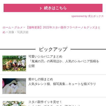
続きはこちら
sponsored by 求人ボックス
ホーム
>
グルメ
>
【随時更新】2022年スタバ新作フラペチーノ＆グッズまと
め
> 画像・写真詳細
ピックアップ
可愛いシルバニアまとめ
『鬼滅の刃』の再現ほか、人気のシルバニア投稿を
公開
癒やしの猫まとめ
人気タレント猫、猫写真集…キュートな猫ズラリ
スタバ新作イッキ見せ！