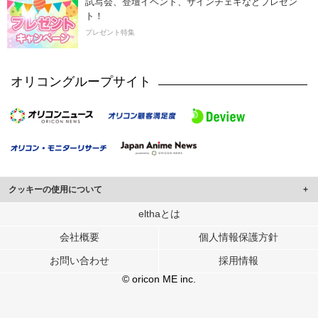
試写会、登壇イベント、サインチェキなどプレゼン
ト！
プレゼント特集
オリコングループサイト
クッキーの使用について
このサイトでは Cookie を使用して、ユーザーに合わせたコンテンツや広告の
elthaとは
表示、ソーシャル メディア機能の提供、広告の表示回数やクリック数の測定を
会社概要
個人情報保護方針
行っています。
また、ユーザーによるサイトの利用状況についても情報を収集し、ソーシャル
お問い合わせ
採用情報
メディアや広告配信、データ解析の各パートナーに提供しています。
各パートナーは、この情報とユーザーが各パートナーに提供した他の情報や、
© oricon ME inc.
ユーザーが各パートナーのサービスを使用したときに収集した他の情報を組み
合わせて使用することがあります。