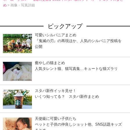
め
> 画像・写真詳細
ピックアップ
可愛いシルバニアまとめ
『鬼滅の刃』の再現ほか、人気のシルバニア投稿を
公開
癒やしの猫まとめ
人気タレント猫、猫写真集…キュートな猫ズラリ
スタバ新作イッキ見せ！
いくつ知ってる？ スタバ新作まとめ
天使級に可愛い子供たち
ペットと子供の仲良しショット他、SNS話題キッズ