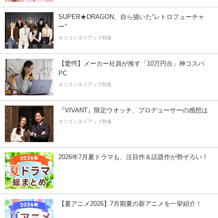
SUPER★DRAGON、自ら描いた”レトロフューチャ
ー”
オリコンタイアップ特集
【驚愕】メーカー社員が推す「10万円台」神コスパ
PC
オリコンタイアップ特集
『VIVANT』限定ウオッチ、プロデューサーの感想は
オリコンタイアップ特集
2026年7月夏ドラマも、注目作＆話題作が勢ぞろい！
【夏アニメ2026】7月期夏の新アニメを一挙紹介！