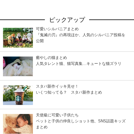
ピックアップ
可愛いシルバニアまとめ
『鬼滅の刃』の再現ほか、人気のシルバニア投稿を
公開
癒やしの猫まとめ
人気タレント猫、猫写真集…キュートな猫ズラリ
スタバ新作イッキ見せ！
いくつ知ってる？ スタバ新作まとめ
天使級に可愛い子供たち
ペットと子供の仲良しショット他、SNS話題キッズ
まとめ