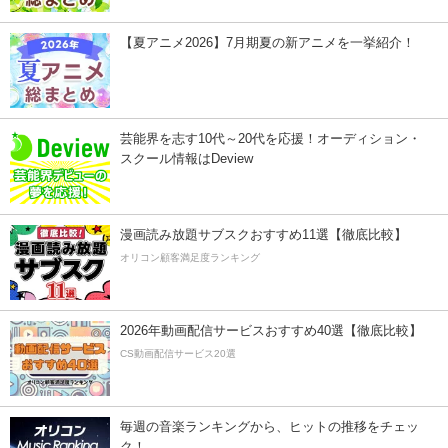
【夏アニメ2026】7月期夏の新アニメを一挙紹介！
芸能界を志す10代～20代を応援！オーディション・
スクール情報はDeview
漫画読み放題サブスクおすすめ11選【徹底比較】
オリコン顧客満足度ランキング
2026年動画配信サービスおすすめ40選【徹底比較】
CS動画配信サービス20選
毎週の音楽ランキングから、ヒットの推移をチェッ
ク！