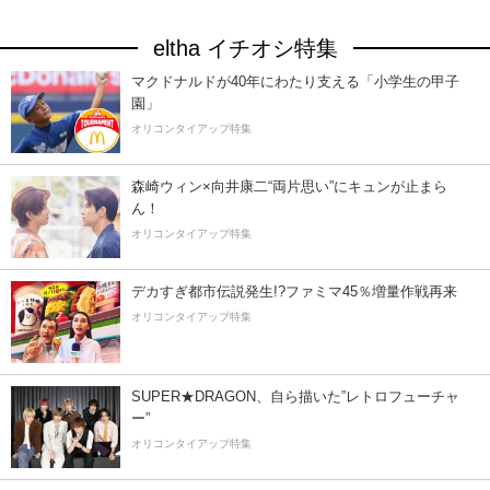
eltha イチオシ特集
マクドナルドが40年にわたり支える「小学生の甲子
園」
オリコンタイアップ特集
森崎ウィン×向井康二“両片思い”にキュンが止まら
ん！
オリコンタイアップ特集
デカすぎ都市伝説発生!?ファミマ45％増量作戦再来
オリコンタイアップ特集
SUPER★DRAGON、自ら描いた”レトロフューチャ
ー”
オリコンタイアップ特集